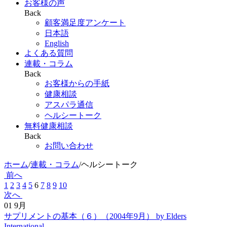
お客様の声
Back
顧客満足度アンケート
日本語
English
よくある質問
連載・コラム
Back
お客様からの手紙
健康相談
アスパラ通信
ヘルシートーク
無料健康相談
Back
お問い合わせ
ホーム
/
連載・コラム
/
ヘルシートーク
前へ
1
2
3
4
5
6
7
8
9
10
次へ
01
9月
サプリメントの基本（６）（2004年9月）
by Elders
International