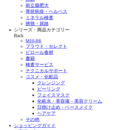
前立腺肥大
帯状疱疹・ヘルペス
ミネラル検査
膀胱・尿路
シリーズ・商品カテゴリー
Back
M10-8®
プラウド・セレクト
ピロール食材
書籍
検査サービス
テクニカルサポート
コスメ・化粧品
クレンジング
ピーリング
フェイスマスク
化粧水・美容液・美容クリーム
日焼け止め・ベースメイク
ヘアケア
その他
ショッピングガイド