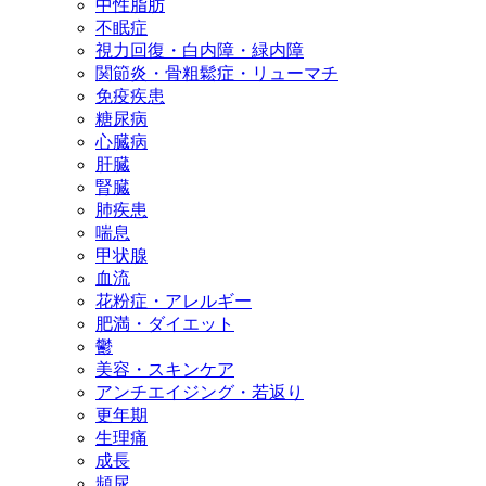
中性脂肪
不眠症
視力回復・白内障・緑内障
関節炎・骨粗鬆症・リューマチ
免疫疾患
糖尿病
心臓病
肝臓
腎臓
肺疾患
喘息
甲状腺
血流
花粉症・アレルギー
肥満・ダイエット
鬱
美容・スキンケア
アンチエイジング・若返り
更年期
生理痛
成長
頻尿