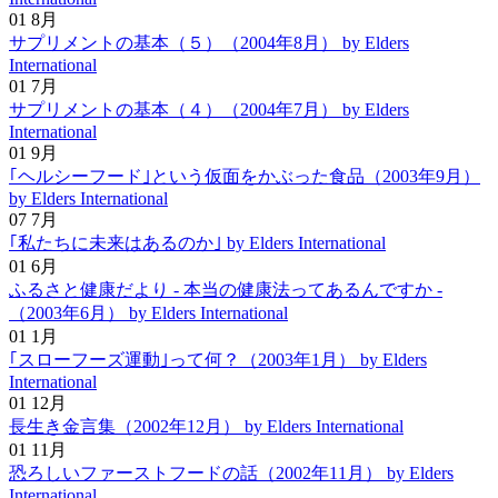
01
8月
サプリメントの基本（５）（2004年8月）
by Elders
International
01
7月
サプリメントの基本（４）（2004年7月）
by Elders
International
01
9月
｢ヘルシーフード｣という仮面をかぶった食品（2003年9月）
by Elders International
07
7月
｢私たちに未来はあるのか｣
by Elders International
01
6月
ふるさと健康だより - 本当の健康法ってあるんですか -
（2003年6月）
by Elders International
01
1月
｢スローフーズ運動｣って何？（2003年1月）
by Elders
International
01
12月
長生き金言集（2002年12月）
by Elders International
01
11月
恐ろしいファーストフードの話（2002年11月）
by Elders
International