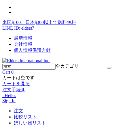
米国$100、日本$300以上で送料無料
LINE ID: elders7
最新情報
会社情報
個人情報保護方針
全カテゴリー
Cart
0
カートは空です
カートを見る
注文手続き
Hello.
Sign In
注文
比較リスト
ほしい物リスト