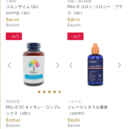
心臓病
便秘・腸内細菌
コエンザイム Q10
M10-8 コロン･コロニー・プラ
200mg（30）
ス（90）
$
40.00
$
36.00
$
50.00
$
45.00
- 20%
- 20%
免疫疾患
ミネラル
M10-8 SS キトサン・コンプレ
トレースミネラル液体
ックス（180）
（120ml）
$
106.40
$
33.60
$
133.00
$
42.00