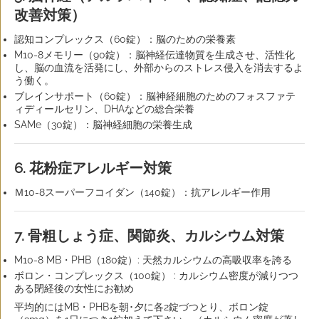
改善対策）
認知コンプレックス（60錠）：脳のための栄養素
M10-8メモリー（90錠）：脳神経伝達物質を生成させ、活性化
し、脳の血流を活発にし、外部からのストレス侵入を消去するよ
う働く。
ブレインサポート（60錠）：脳神経細胞のためのフォスファテ
ィディールセリン、DHAなどの総合栄養
SAMe（30錠）：脳神経細胞の栄養生成
6. 花粉症アレルギー対策
Ｍ10-8スーパーフコイダン（140錠）：抗アレルギー作用
7. 骨粗しょう症、関節炎、カルシウム対策
M10-8 MB・PHB（180錠）: 天然カルシウムの高吸収率を誇る
ボロン・コンプレックス（100錠） : カルシウム密度が減りつつ
ある閉経後の女性にお勧め
平均的にはMB・PHBを朝･夕に各2錠づつとり、ボロン錠