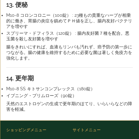
13. 便秘
M10-8 コロンコロニー（100錠） : 23種もの貴重なハーブが相乗
的に働き、胃腸の炎症を鎮めてＰＨ値を正し、腸内友好バクテリ
アを増やす
スプリーマ・ドフィラス（120錠） : 腸内友好菌７種を配合。悪
玉菌を殺し友好菌を増やす
腸をきれいにすれば、血液もリンパも汚れず、癌予防の第一歩に
つながる。腸の健康を維持するために必要な菌は著しく免疫力を
強化します。
14. 更年期
M10-8 SS キトサンコンプレックス（180錠）
イブニング・プリムローズ（90錠）
天然のエストロゲンの生成で更年期のほてり、いらいらなどの障
害を軽減。
ショッピングメニュー
サイトメニュー