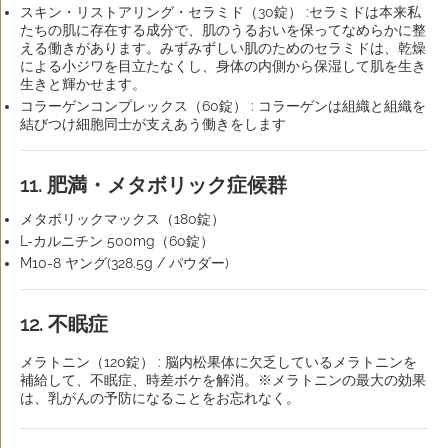
スキン・リストアリング・セラミド（30錠） :セラミドは本来私
たちの肌に存在する成分で、肌のうるおいを保ってなめらかに整
える働きがあります。みずみずしい肌のためのセラミドは、乾燥
による小ジワを目立たなくし、身体の内側から保湿して肌を生き
生きと輝かせます。
コラーゲンコンプレックス（60錠） : コラーゲンは組織と組織を
結びつけ細胞同士が支えあう働きをします
11. 肥満・メタボリック症候群
メタボリックマックス（180錠）
L-カルニチン 500mg（60錠）
M10-8 ヤング(328.5g / パウダー)
12. 不眠症
メラトニン（120錠） : 脳内松果体に欠乏しているメラトニンを
補給して、不眠症、時差ボケを解消。※メラトニンの最大の効果
は、乳がんの予防になることをお忘れなく。