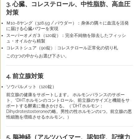
3. 心臓、コレステロール、中性脂肪、高血圧
対策
Ｍ10-8ヤング（328.5g / パウダー）：身体の隅々に血流を活発
に届ける心臓パワーを実現
スーパーオメガ３（120錠）：完全不純物を除去したフィッシ
ュ・オイルから精製
コレストシュア（90錠）: コレステロール正常化の切り札
この3つの中からお選び下さい。
4. 前立腺対策
ソウパルメット（120錠）
前立腺の健康をサポートします。 ホルモンバランスのサポー
ト、*DHTホルモンのコントロール、前立腺のサイズと機能をサ
ポートする酵素に働きかける。（*DHTホルモン：
Dihydrotestosteroneの略。男性の性ホルモンの1つ。前立腺の悪
性細胞を増殖させるホルモン。）
5. 脳神経（アルツハイマー、認知症、記憶力