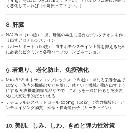
（3mg）を1日につき1錠加えて下さい。（カルシウム密度が著し
く悪化していれば1回1錠摂って下さい。）
8. 肝臓
NAC600（120錠） : 肺、肝臓の再生に必要なグルタチオンを作
り出すアセチルシステイン
リバーサポート（60錠） : 血中ホモシステイン上昇を抑えるため
に必要なビタミンと各種ハーブのコンビネーション
9. 若返り、老化防止、免疫強化
M10-8 SS キトサンコンプレックス（180錠）: 単なる栄養食品で
はなく、体内の機能のサビを落し、体という機械が動き出すよう
にする 免疫機能調節食品なので、これらを一緒に摂ると免疫強
化に大変効果的だといえる
ナチュラルレスベラトロール 200mg（60錠） : 強力抗酸化・ア
ンチエイジング物質、延命・長寿遺伝子（サーチュイン）
10. 美肌、しみ、しわ、きめと弾力性対策