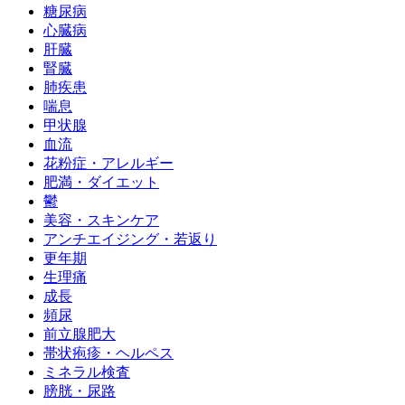
糖尿病
心臓病
肝臓
腎臓
肺疾患
喘息
甲状腺
血流
花粉症・アレルギー
肥満・ダイエット
鬱
美容・スキンケア
アンチエイジング・若返り
更年期
生理痛
成長
頻尿
前立腺肥大
帯状疱疹・ヘルペス
ミネラル検査
膀胱・尿路