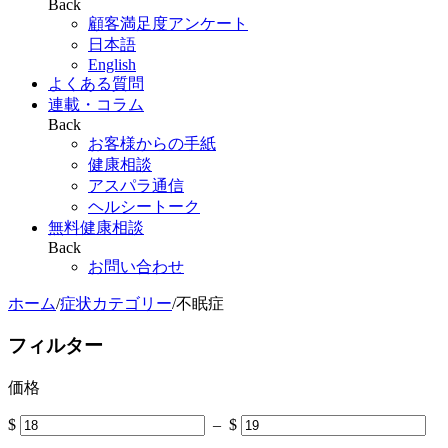
Back
顧客満足度アンケート
日本語
English
よくある質問
連載・コラム
Back
お客様からの手紙
健康相談
アスパラ通信
ヘルシートーク
無料健康相談
Back
お問い合わせ
ホーム
/
症状カテゴリー
/
不眠症
フィルター
価格
$
–
$