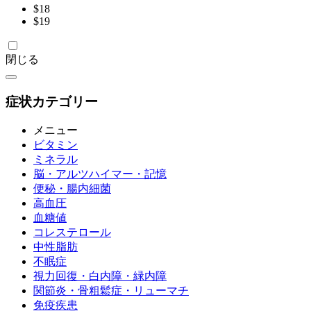
$
18
$
19
閉じる
症状カテゴリー
メニュー
ビタミン
ミネラル
脳・アルツハイマー・記憶
便秘・腸内細菌
高血圧
血糖値
コレステロール
中性脂肪
不眠症
視力回復・白内障・緑内障
関節炎・骨粗鬆症・リューマチ
免疫疾患