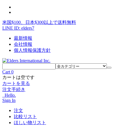
米国$100、日本$300以上で送料無料
LINE ID: elders7
最新情報
会社情報
個人情報保護方針
Cart
0
カートは空です
カートを見る
注文手続き
Hello.
Sign In
注文
比較リスト
ほしい物リスト