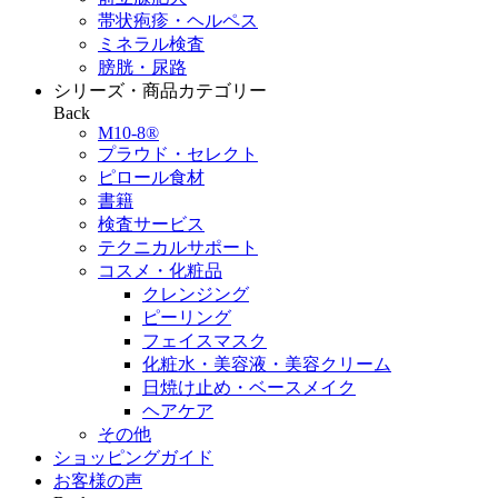
帯状疱疹・ヘルペス
ミネラル検査
膀胱・尿路
シリーズ・商品カテゴリー
Back
M10-8®
プラウド・セレクト
ピロール食材
書籍
検査サービス
テクニカルサポート
コスメ・化粧品
クレンジング
ピーリング
フェイスマスク
化粧水・美容液・美容クリーム
日焼け止め・ベースメイク
ヘアケア
その他
ショッピングガイド
お客様の声