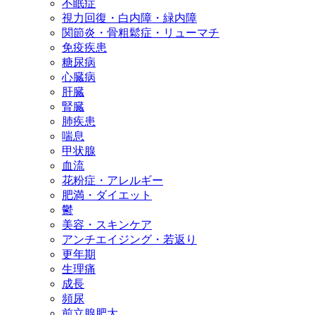
不眠症
視力回復・白内障・緑内障
関節炎・骨粗鬆症・リューマチ
免疫疾患
糖尿病
心臓病
肝臓
腎臓
肺疾患
喘息
甲状腺
血流
花粉症・アレルギー
肥満・ダイエット
鬱
美容・スキンケア
アンチエイジング・若返り
更年期
生理痛
成長
頻尿
前立腺肥大