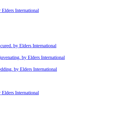
 Elders International
 cured.
by Elders International
juvenating.
by Elders International
edding.
by Elders International
 Elders International