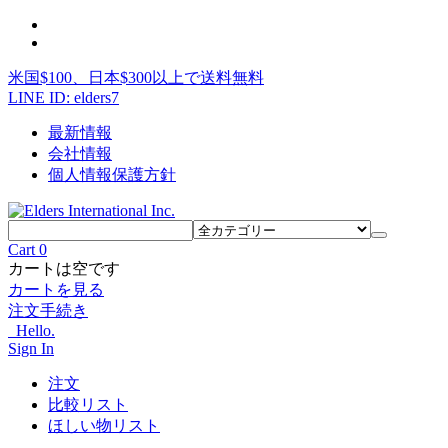
米国$100、日本$300以上で送料無料
LINE ID: elders7
最新情報
会社情報
個人情報保護方針
Cart
0
カートは空です
カートを見る
注文手続き
Hello.
Sign In
注文
比較リスト
ほしい物リスト