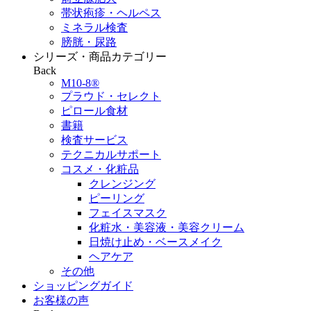
帯状疱疹・ヘルペス
ミネラル検査
膀胱・尿路
シリーズ・商品カテゴリー
Back
M10-8®
プラウド・セレクト
ピロール食材
書籍
検査サービス
テクニカルサポート
コスメ・化粧品
クレンジング
ピーリング
フェイスマスク
化粧水・美容液・美容クリーム
日焼け止め・ベースメイク
ヘアケア
その他
ショッピングガイド
お客様の声