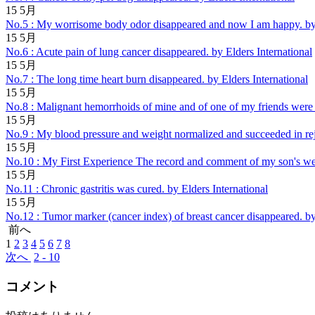
15
5月
No.5 : My worrisome body odor disappeared and now I am happy.
by
15
5月
No.6 : Acute pain of lung cancer disappeared.
by Elders International
15
5月
No.7 : The long time heart burn disappeared.
by Elders International
15
5月
No.8 : Malignant hemorrhoids of mine and of one of my friends were
15
5月
No.9 : My blood pressure and weight normalized and succeeded in re
15
5月
No.10 : My First Experience The record and comment of my son's w
15
5月
No.11 : Chronic gastritis was cured.
by Elders International
15
5月
No.12 : Tumor marker (cancer index) of breast cancer disappeared.
by
前へ
1
2
3
4
5
6
7
8
次へ
2 - 10
コメント