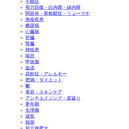
不眠症
視力回復・白内障・緑内障
関節炎・骨粗鬆症・リューマチ
免疫疾患
糖尿病
心臓病
肝臓
腎臓
肺疾患
喘息
甲状腺
血流
花粉症・アレルギー
肥満・ダイエット
鬱
美容・スキンケア
アンチエイジング・若返り
更年期
生理痛
成長
頻尿
前立腺肥大