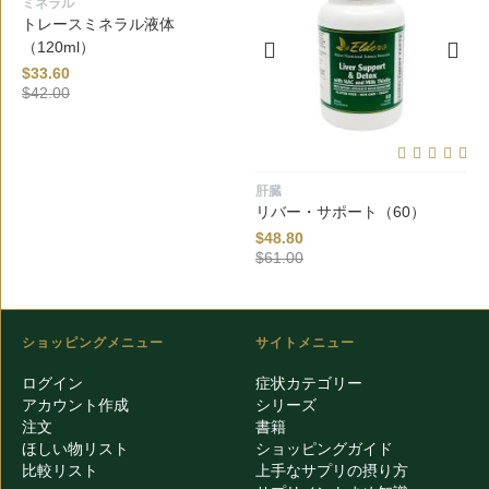
ミネラル
トレースミネラル液体
（120ml）
$
33.60
$
42.00
肝臓
リバー・サポート（60）
$
48.80
$
61.00
ショッピングメニュー
サイトメニュー
ログイン
症状カテゴリー
アカウント作成
シリーズ
注文
書籍
ほしい物リスト
ショッピングガイド
比較リスト
上手なサプリの摂り方