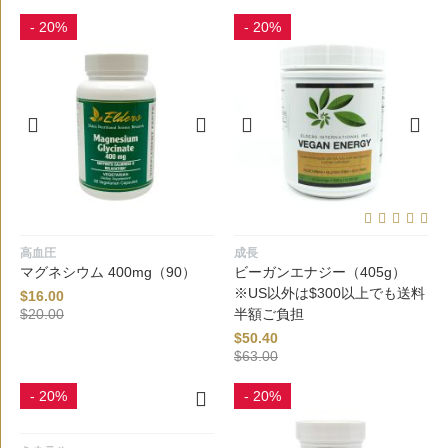
- 20%
- 20%
高血圧
成長
マグネシウム 400mg（90）
ビーガンエナジー（405g）
※US以外は$300以上でも送料
$
16.00
$
20.00
半額ご負担
$
50.40
$
63.00
- 20%
- 20%