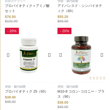
症状カテゴリー
便秘・腸内細菌
プロバイオティク＋アミノ酸
アドバンスド・シンバイオテ
セット
ィク（60）
$
76.50
$
55.20
$
102.00
$
69.00
- 20%
- 20%
便秘・腸内細菌
便秘・腸内細菌
プロバイオティク 25（50）
M10-8 コロン･コロニー・プラ
ス（90）
$
38.40
$
48.00
$
36.00
$
45.00