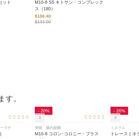
セット
M10-8 SS キトサン・コンプレック
ス（180）
$
106.40
$
133.00
ます。
- 20%
- 20%
ーマチ
便秘・腸内細菌
ミネラル
)
M10-8 コロン･コロニー・プラス
トレースミネラ