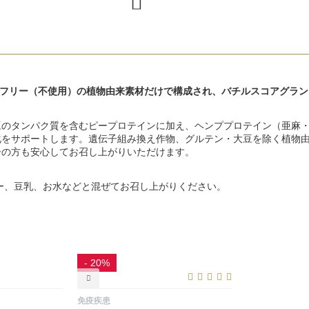
大豆フリー（不使用）の植物由来素材だけで構成され、バチルスコアグラ
豆のタンパク質を含むピープロテインに加え、ヘンププロテイン（亜麻
化をサポートします。遺伝子組み換え作物、グルテン・大豆を除く植物
ーの方も安心してお召し上がりいただけます。
ジー、豆乳、お水などと混ぜてお召し上がりください。
- 20%
免疫疾患