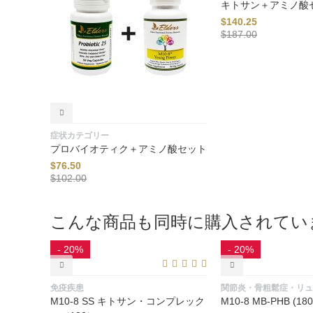
キトサン＋アミノ酸
$
140.25
$
187.00
症状カテゴリー
プロバイオティク＋アミノ酸セット
$
76.50
$
102.00
こんな商品も同時に購入されてい
- 20%
- 20%
免疫疾患
関節炎・骨粗鬆症・リュ
M10-8 SS キトサン・コンプレック
M10-8 MB-PHB (180