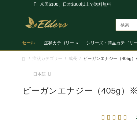
米国$100、日本$300以上で送料無料
セール
症状カテゴリー
シリーズ・商品カテゴリ
/
症状カテゴリー
/
成長
/
ビーガンエナジー（405g）
日本語
ビーガンエナジー（405g）※