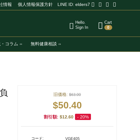
社情報
個人情報保護方針
LINE ID: elders7
Hello.
Cart
Sign In
0
載・コラム
無料健康相談
ご負
旧価格:
$
63.00
$
50.40
割引額:
$
12.60
- 20%
コード:
VGE405