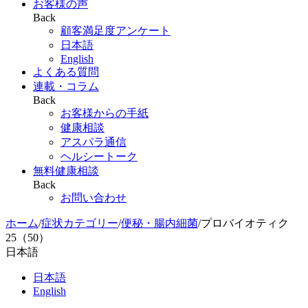
お客様の声
Back
顧客満足度アンケート
日本語
English
よくある質問
連載・コラム
Back
お客様からの手紙
健康相談
アスパラ通信
ヘルシートーク
無料健康相談
Back
お問い合わせ
ホーム
/
症状カテゴリー
/
便秘・腸内細菌
/
プロバイオティク
25（50）
日本語
日本語
English