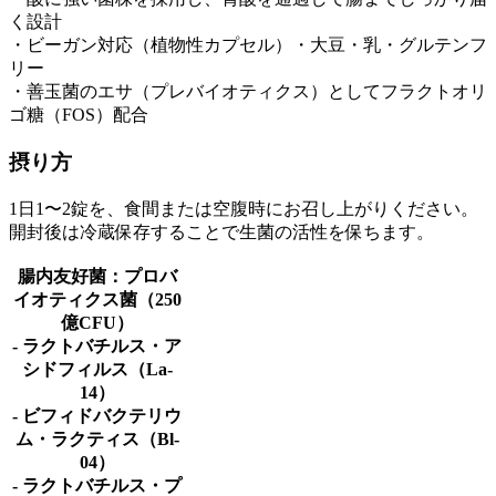
く設計
・ビーガン対応（植物性カプセル）・大豆・乳・グルテンフ
リー
・善玉菌のエサ（プレバイオティクス）としてフラクトオリ
ゴ糖（FOS）配合
摂り方
1日1〜2錠を、食間または空腹時にお召し上がりください。
開封後は冷蔵保存することで生菌の活性を保ちます。
腸内友好菌：プロバ
イオティクス菌（250
億CFU）
- ラクトバチルス・ア
シドフィルス（La-
14）
- ビフィドバクテリウ
ム・ラクティス（Bl-
04）
- ラクトバチルス・プ