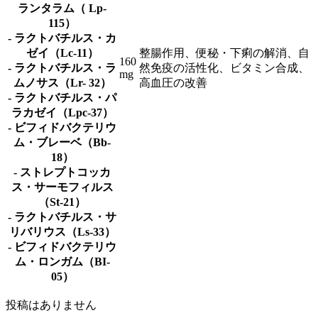
ランタラム（ Lp-
115）
- ラクトバチルス・カ
ゼイ（Lc-11）
整腸作用、便秘・下痢の解消、自
160
- ラクトバチルス・ラ
然免疫の活性化、ビタミン合成、
mg
ムノサス（Lr- 32）
高血圧の改善
- ラクトバチルス・パ
ラカゼイ（Lpc-37）
- ビフィドバクテリウ
ム・ブレーベ（Bb-
18）
- ストレプトコッカ
ス・サーモフィルス
（St-21）
- ラクトバチルス・サ
リバリウス（Ls-33）
- ビフィドバクテリウ
ム・ロンガム（BI-
05）
投稿はありません