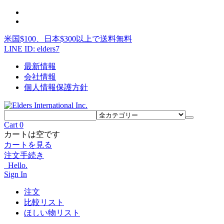
米国$100、日本$300以上で送料無料
LINE ID: elders7
最新情報
会社情報
個人情報保護方針
Cart
0
カートは空です
カートを見る
注文手続き
Hello.
Sign In
注文
比較リスト
ほしい物リスト