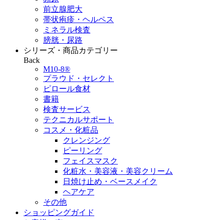
前立腺肥大
帯状疱疹・ヘルペス
ミネラル検査
膀胱・尿路
シリーズ・商品カテゴリー
Back
M10-8®
プラウド・セレクト
ピロール食材
書籍
検査サービス
テクニカルサポート
コスメ・化粧品
クレンジング
ピーリング
フェイスマスク
化粧水・美容液・美容クリーム
日焼け止め・ベースメイク
ヘアケア
その他
ショッピングガイド