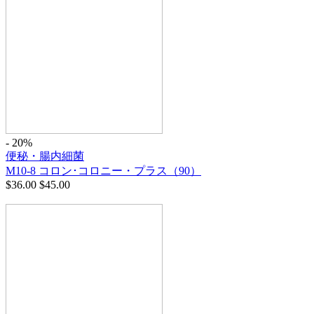
- 20%
便秘・腸内細菌
M10-8 コロン･コロニー・プラス（90）
$
36.00
$
45.00