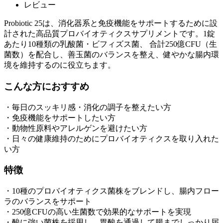
レビュー
Probiotic 25は、消化器系と免疫機能をサポートするために設
計された高品質プロバイオティクスサプリメントです。1錠
あたり10種類の乳酸菌・ビフィズス菌、 合計250億CFU（生
菌数）を配合し、善玉菌のバランスを整え、健やかな腸内環
境を維持するのに役立ちます。
こんな方におすすめ
・毎日のスッキリ感・消化の調子を整えたい方
・免疫機能をサポートしたい方
・動物性原料やアレルゲンを避けたい方
・日々の健康維持のためにプロバイオティクスを取り入れた
い方
特徴
・10種のプロバイオティクス菌株をブレンドし、腸内フロー
ラのバランスをサポート
・250億CFUの高い生菌数で効果的なサポートを実現
・酸に強い菌株を採用し、胃酸を通過して腸までしっかり届