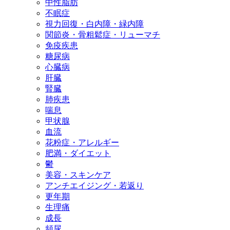
中性脂肪
不眠症
視力回復・白内障・緑内障
関節炎・骨粗鬆症・リューマチ
免疫疾患
糖尿病
心臓病
肝臓
腎臓
肺疾患
喘息
甲状腺
血流
花粉症・アレルギー
肥満・ダイエット
鬱
美容・スキンケア
アンチエイジング・若返り
更年期
生理痛
成長
頻尿