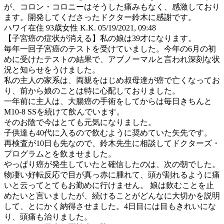
が、コロン・コロニーはそうした痛みもなく、感激しており
ます。開発してくださったドクター鈴木に感謝です。
ハワイ在住 93歳女性 K.K.
05/19/2021, 09:48
【子宮癌の症状が消える】私の娘は39才になります。
毎年一回子宮癌のテストを受けていました。今年の6月の初
めに受けたテストの結果で、アブノーマルと言われ深刻な状
況と知らせをうけました。
私の主人の家系は、両親をはじめ叔母達が癌で亡くなってお
り、前から娘のことは特に心配しておりました。
一年前に主人は、大腸癌の手術をしてからは毎日きちんと
M10-8 SSを続けて飲んでいます。
そのお陰で今はとても元気になりました。
子供達も40代に入るので飲むように奨めていた矢先です。
再検査が10日も先なので、鈴木先生に相談してドクターズ・
プログラムとを飲ませました。
やっぱり癌が発生していたと確信したのは、次の朝でした。
物凄い好転反応で目が真っ赤に腫れて、頭が割れるように痛
いと云ってとてもお勤めに行けません。 娘は飲むことを止
めたいと言いましたが、続けることがどんなに大切かを説明
して、とにかく納得させました。4日目には目もきれいにな
り、頭痛も治りました。