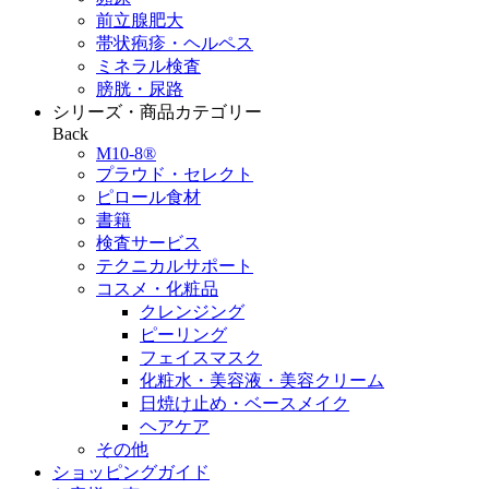
前立腺肥大
帯状疱疹・ヘルペス
ミネラル検査
膀胱・尿路
シリーズ・商品カテゴリー
Back
M10-8®
プラウド・セレクト
ピロール食材
書籍
検査サービス
テクニカルサポート
コスメ・化粧品
クレンジング
ピーリング
フェイスマスク
化粧水・美容液・美容クリーム
日焼け止め・ベースメイク
ヘアケア
その他
ショッピングガイド