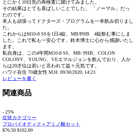
とにかく10日先の再検査に賭けてみました。
その結果はとても喜ばしいことでした。 「ノーマル」だっ
たのです。
本人も頑張ってドクターズ・プログラムを一本飲み切りまし
た。
これからはM10-8 SSを1日4錠、MB/PHB 4錠飲む事にしま
した。これで私も一安心です。鈴木博士に心から感謝いたし
ます。
私自身は、この4年間M10-8 SS、MB･PHB、COLON
COLONY、YOUNG、VEエマルジョンを飲んでおり、人か
らは20才位は若いと言われて益々元気です。
ハワイ在住 70歳女性 M.H.
09/30/2020, 14:23
レビューを書く
関連商品
- 25%
症状カテゴリー
プロバイオティク＋アミノ酸セット
$
76.50
$
102.00