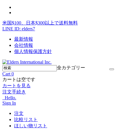
米国$100、日本$300以上で送料無料
LINE ID: elders7
最新情報
会社情報
個人情報保護方針
全カテゴリー
Cart
0
カートは空です
カートを見る
注文手続き
Hello.
Sign In
注文
比較リスト
ほしい物リスト