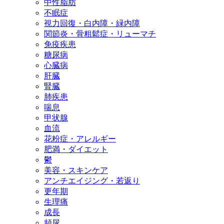
中性脂肪
不眠症
視力回復・白内障・緑内障
関節炎・骨粗鬆症・リューマチ
免疫疾患
糖尿病
心臓病
肝臓
腎臓
肺疾患
喘息
甲状腺
血流
花粉症・アレルギー
肥満・ダイエット
鬱
美容・スキンケア
アンチエイジング・若返り
更年期
生理痛
成長
頻尿