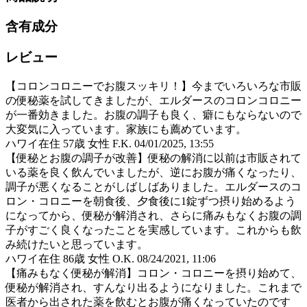
含有成分
レビュー
【コロンコロニーでお腹スッキリ！】今までいろいろな市販
の便秘薬を試してきましたが、エルダースのコロンコロニー
が一番効きました。お腹の調子も良く、癖にもならないので
大変気に入っています。家族にも薦めています。
ハワイ在住 57歳 女性 F.K.
04/01/2025, 13:55
【便秘とお腹の調子が改善】便秘の解消に以前は市販されて
いる薬を良く飲んでいましたが、逆にお腹が痛くなったり、
調子が悪くなることがしばしばありました。エルダースのコ
ロン・コロニーを朝食後、夕食後に1錠ずつ摂り始めるよう
になってから、便秘が解消され、さらに痛みもなくお腹の調
子がすごく良くなったことを実感しています。これからも飲
み続けたいと思っています。
ハワイ在住 86歳 女性 O.K.
08/24/2021, 11:06
【痛みもなく便秘が解消】コロン・コロニーを摂り始めて、
便秘が解消され、すんなり出るようになりました。これまで
医者から出された薬を飲むとお腹が痛くなっていたのです