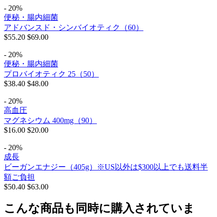
- 20%
便秘・腸内細菌
アドバンスド・シンバイオティク（60）
$
55.20
$
69.00
- 20%
便秘・腸内細菌
プロバイオティク 25（50）
$
38.40
$
48.00
- 20%
高血圧
マグネシウム 400mg（90）
$
16.00
$
20.00
- 20%
成長
ビーガンエナジー（405g）※US以外は$300以上でも送料半
額ご負担
$
50.40
$
63.00
こんな商品も同時に購入されていま