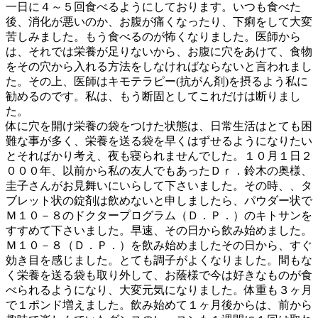
一日に４～５回食べるようにしております。いつも食べた
後、消化が悪いのか、お腹が痛くなったり、下痢をして大変
苦しみました。もう食べるのが怖くなりました。医師から
は、それでは栄養が足りないから、お腹に穴をあけて、食物
をその穴から入れる方法をしなければならないと言われまし
た。その上、医師はキモテラピー(抗がん剤)を摂るよう私に
勧めるのです。私は、もう断固としてこれだけは断りまし
た。
体に穴を開け栄養の袋をつけた状態は、日常生活はとても困
難な事が多く、栄養を送る袋を早くはずせるようになりたい
とそればかり考え、夜も寝られませんでした。１０月１日２
０００年、以前から私の友人でもあったＤｒ．鈴木の奥様、
圭子さんがお見舞いにいらして下さいました。その時、、タ
ブレット状の錠剤は飲めないと申しましたら、パウダー状で
Ｍ１０－８のドクタープログラム（Ｄ．Ｐ．）のキトサンを
すすめて下さいました。早速、その日から飲み始めました。
Ｍ１０－８（Ｄ．Ｐ．）を飲み始めましたその日から、すぐ
効き目を感じました。とても調子がよくなりました。間もな
く栄養を送る袋も取り外して、お蔭様で今は好きなものが食
べられるようになり、大変元気になりました。体重も３ヶ月
で１ポンド増えました。飲み始めて１ヶ月後からは、前から