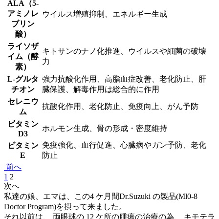
ALA（5-
アミノレ
ウイルス増殖抑制、エネルギー生成
ブリン
酸）
ライソザ
キトサンのナノ化推進、ウイルスや細菌の破壊
イム（酵
力
素）
L-グルタ
強力抗酸化作用、高脂血症改善、老化防止、肝
チオン
臓保護、解毒作用は総合的に作用
セレニウ
抗酸化作用、老化防止、免疫向上、がん予防
ム
ビタミン
ホルモン生成、骨の形成・密度維持
D3
免疫強化、血行促進、心臓病やガン予防、老化
ビタミン
E
防止
前へ
1
2
次へ
私達の娘、エマは、この4 ケ月間Dr.Suzuki の製品(Ml0-8
Doctor Program)を摂って来ました。
それ以前は、 両眼球の 12 ケ所の腫瘍の治療の為、 キモテラ