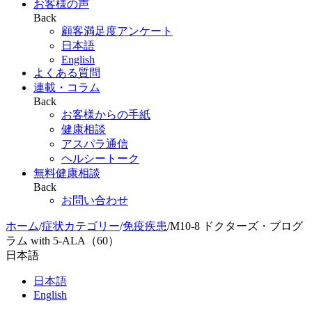
お客様の声
Back
顧客満足度アンケート
日本語
English
よくある質問
連載・コラム
Back
お客様からの手紙
健康相談
アスパラ通信
ヘルシートーク
無料健康相談
Back
お問い合わせ
ホーム
/
症状カテゴリー
/
免疫疾患
/
M10-8 ドクターズ・プログ
ラム with 5-ALA（60）
日本語
日本語
English