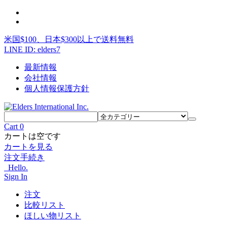
米国$100、日本$300以上で送料無料
LINE ID: elders7
最新情報
会社情報
個人情報保護方針
Cart
0
カートは空です
カートを見る
注文手続き
Hello.
Sign In
注文
比較リスト
ほしい物リスト