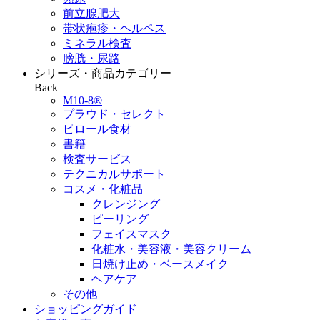
前立腺肥大
帯状疱疹・ヘルペス
ミネラル検査
膀胱・尿路
シリーズ・商品カテゴリー
Back
M10-8®
プラウド・セレクト
ピロール食材
書籍
検査サービス
テクニカルサポート
コスメ・化粧品
クレンジング
ピーリング
フェイスマスク
化粧水・美容液・美容クリーム
日焼け止め・ベースメイク
ヘアケア
その他
ショッピングガイド