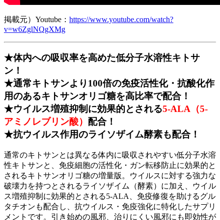
掲載元）Youtube：
https://www.youtube.com/watch?
v=w6ZglNQgXMg
★体内への吸収率を高めた低分子水溶性キトサ
ン！
★通常キトサンより100倍の免疫活性化・抗酸化作
用のあるキトサンオリゴ糖を高比率で配合！
★ウイルス増殖抑制に効果的とされる
5-ALA（5-
アミノレブリン酸）
配合！
★抗ウイルス作用のライソザイム酵素も配合！
通常のキトサンとは異なる体内に吸収されやすい低分子水溶
性キトサンと、免疫細胞の活性化・ガン転移防止に効果的と
されるキトサンオリゴ糖の増量版。ウイルスに対する強力な
破壊力を持つとされるライソザイム（酵素）に加え、ウイル
ス増殖抑制に効果的とされる5-ALA、免疫修復を助けるグル
タチオンも配合し、抗ウイルス・免疫強化に特化したサプリ
メントです。引き始めの風邪、治りにくい風邪にも即効性が