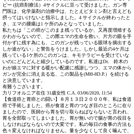
ピー (抗癌剤療法）4サイクルに亘って受けました。ガン専
門医は、化学薬剤の治療中は、たとえビタミン剤と言えども
摂ってはいけないと指示しました。4 サイクルが終わったと
き、エマの腫瘍は1 ケ所のみとなっていました。
私たちは「この癌がこのまま残っているか、又再度増殖する
かわからないので、この際エマの生命を救い、片方の眼を手
付かずに残す為にも、このガンが残っている眼球を摘出する
しか途がない」と警告をうけました。しかし最近の4ケ月は
残っている1ケ所のこのガンは、キモテラピーを受けていな
いのにどんどんと縮少しているのです。私達はDr. 鈴木の
わが娘エマに対する暖かい配慮に感謝しつつ、エマの体から
ガンが完全に消え去る迄、この製品を(Ml0-8D.P.）を続ける
と決意しています。
有難うございます。
力リフオルニア在住 31歳女性 C.A.
03/06/2020, 11:54
【食道癌と胃癌との闘い】８月１３日２０００年、私は食道
癌で手術しました。癌が食道と胃のつなぎ目のところに在り
ましたので、医師から胃を切り取らねばならないと言われ、
胃を全部取ってしまいました。胃が無いので腸が胃の役目を
しなければならないので大変です。私の毎日の食事の方法も
色々変えなければなりません。量を少なくして良く噛んで、