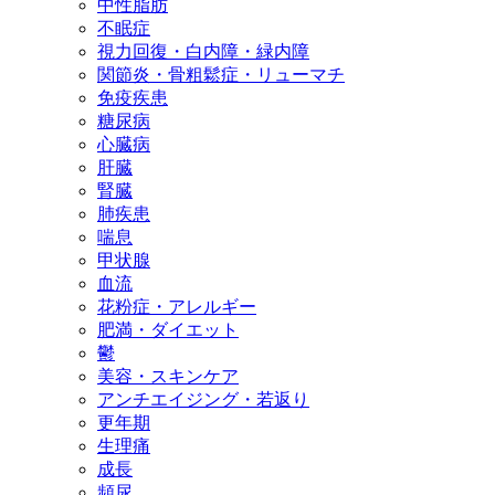
中性脂肪
不眠症
視力回復・白内障・緑内障
関節炎・骨粗鬆症・リューマチ
免疫疾患
糖尿病
心臓病
肝臓
腎臓
肺疾患
喘息
甲状腺
血流
花粉症・アレルギー
肥満・ダイエット
鬱
美容・スキンケア
アンチエイジング・若返り
更年期
生理痛
成長
頻尿