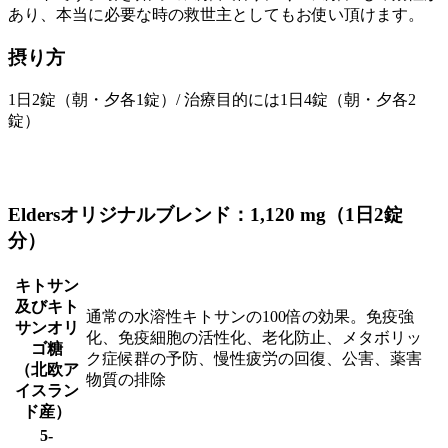
あり、本当に必要な時の救世主としてもお使い頂けます。
摂り方
1日2錠（朝・夕各1錠）/ 治療目的には1日4錠（朝・夕各2
錠）
Eldersオリジナルブレンド：1,120 mg（1日2錠
分）
キトサン
及びキト
通常の水溶性キトサンの100倍の効果。免疫強
サンオリ
化、免疫細胞の活性化、老化防止、メタボリッ
ゴ糖
ク症候群の予防、慢性疲労の回復、公害、薬害
（北欧ア
物質の排除
イスラン
ド産）
5-