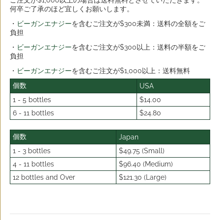
ご注文が$1,000以上の場合は送料無料とさせていただきます。
何卒ご了承のほど宜しくお願いします。
・
ビーガンエナジー
を含むご注文が$300未満：送料の全額をご
負担
・
ビーガンエナジー
を含むご注文が$300以上：送料の半額をご
負担
・
ビーガンエナジー
を含むご注文が$1,000以上：送料無料
個数
USA
1 - 5 bottles
$14.00
6 - 11 bottles
$24.80
個数
Japan
1 - 3 bottles
$49.75 (Small)
4 - 11 bottles
$96.40 (Medium)
12 bottles and Over
$121.30 (Large)