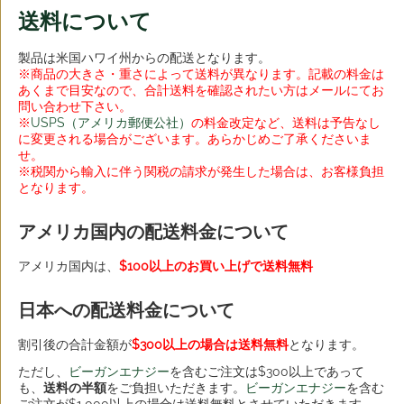
送料について
製品は米国ハワイ州からの配送となります。
※商品の大きさ・重さによって送料が異なります。記載の料金は
あくまで目安なので、合計送料を確認されたい方はメールにてお
問い合わせ下さい。
※
USPS（アメリカ郵便公社）
の料金改定など、送料は予告なし
に変更される場合がございます。あらかじめご了承くださいま
せ。
※税関から輸入に伴う関税の請求が発生した場合は、お客様負担
となります。
アメリカ国内の配送料金について
アメリカ国内は、
$100以上のお買い上げで送料無料
日本への配送料金について
割引後の合計金額が
$300以上の場合は送料無料
となります。
ただし、
ビーガンエナジー
を含むご注文は$300以上であって
も、
送料の半額
をご負担いただきます。
ビーガンエナジー
を含む