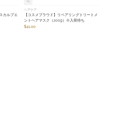
ヘアケア
スカルプエ
【コスメプラウド】リペアリングトリートメ
ントヘアマスク（200g）※入荷待ち
$
41.00