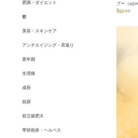
肥満・ダイエット
プー（450
$
52.00
鬱
美容・スキンケア
アンチエイジング・若返り
更年期
生理痛
成長
頻尿
前立腺肥大
帯状疱疹・ヘルペス