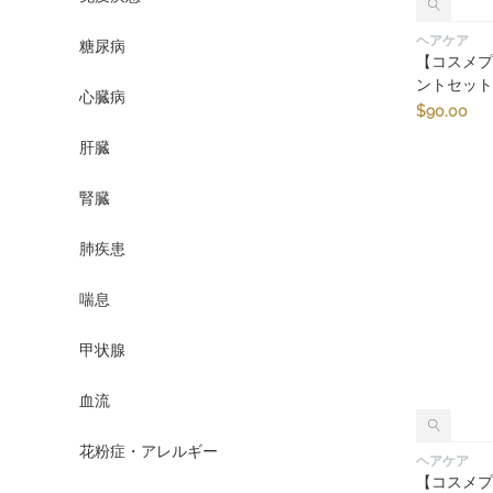
ヘアケア
糖尿病
【コスメ
ントセッ
心臓病
$
90.00
肝臓
腎臓
肺疾患
喘息
甲状腺
血流
花粉症・アレルギー
ヘアケア
【コスメ