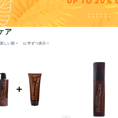
ケア
の新しい順
12 件ずつ表示