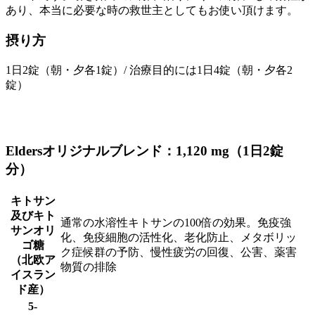
あり、本当に必要な時の救世主としてもお使い頂けます。
摂り方
1日2錠（朝・夕各1錠）/ 治療目的には1日4錠（朝・夕各2
錠）
Eldersオリジナルブレンド：1,120 mg（1日2錠
分）
キトサン
及びキト
通常の水溶性キトサンの100倍の効果。免疫強
サンオリ
化、免疫細胞の活性化、老化防止、メタボリッ
ゴ糖
ク症候群の予防、慢性疲労の回復、公害、薬害
（北欧ア
物質の排除
イスラン
ド産）
5-