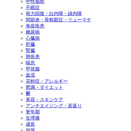
中性脂肪
不眠症
視力回復・白内障・緑内障
関節炎・骨粗鬆症・リューマチ
免疫疾患
糖尿病
心臓病
肝臓
腎臓
肺疾患
喘息
甲状腺
血流
花粉症・アレルギー
肥満・ダイエット
鬱
美容・スキンケア
アンチエイジング・若返り
更年期
生理痛
成長
頻尿