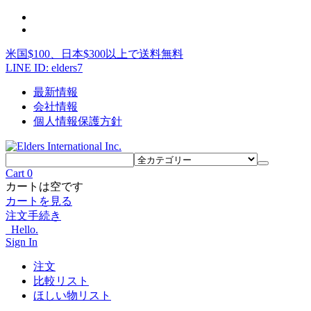
米国$100、日本$300以上で送料無料
LINE ID: elders7
最新情報
会社情報
個人情報保護方針
Cart
0
カートは空です
カートを見る
注文手続き
Hello.
Sign In
注文
比較リスト
ほしい物リスト