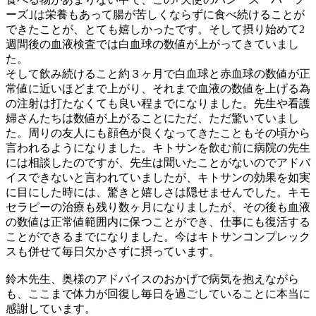
ーズ｣は栄養もあって腸が苦しくならずに食べ続けることが
できたことが、とても嬉しかったです。そして摂り始めて2
週間後の血液検査では白血球の数値が上がってきていまし
た。
そして飲み続けること約３ヶ月で白血球と赤血球の数値が正
常値に近いほどまで上がり、それまで血液の数値を上げる為
の注射は打たなくても良い程までになりました。先生や看護
婦さんたちは数値が上がることにただ、ただ驚いていまし
た。周りの友人にも顔色が良くなってきたこともその頃から
言われるようになりました。キトサンを飲む前に病院の先生
には相談したのですが、先生は聞いたことがないのでアドバ
イスできないと言われていましたが、キトサンの効果を如実
に目にした時には、驚きと嬉しさは隠せませんでした。キモ
セラピーの治療も残り数ヶ月になりましたが、その後も血液
の数値は正常値範囲内に保つことができ、仕事にも復活する
ことができるまでになりました。今はキトサンコンプレック
スも併せて毎日欠かさずに摂っています。
鈴木先生、奥様のアドバイスのおかげで病気を抱えながら
も、ここまで体力が回復し毎日を過ごしていることに本当に
感謝しています。