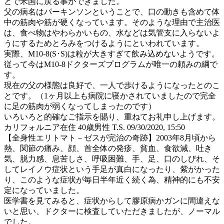
とで米国に戻る事ができました。
父の病名はパーキンソンということで、口の動きも含めて体
中の筋肉や筋が硬くなっています。そのような理由で主治医
は、食べ物はやわらかいもの、水などは気管支に入らないよ
うにするためとろみをつけるようにといわれています。
実際、M10-8(S･S)は粒が大きすぎて飲み込めないようです。
従って今はM10-8ドクターズプログラムが唯一の頼みの綱で
す。
現在の父の様態は良好で、一人で歩けるようになったとのこ
とです。（1ヶ月以上も病院に寝かされていましたので完全
に足の筋肉が弱くなってしまったのです）
いろいろと的確なご指示を賜り、重ねてお礼申し上げます。
カリフォルニア在住 40歳男性 T.S.
09/30/2020, 15:50
【全身性エリトマト－ゼスが完治の奇跡】2003年8月頃から
熱、関節の痛み、顔、首全体の発疹、貧血、食欲減、吐き
気、脱力感、息苦しさ、呼吸困難、手、足、口のしびれ、そ
してレイノウ症状という手足が真白になったり、紫がかった
り、このような症状が毎日半年近く続く為、精神的にも不安
定になっていました。
医学書を見てみると、症状からして膠原病かガンに間違えな
いと思い、ドクターに検査していただきましたが、ノーマル
でした。