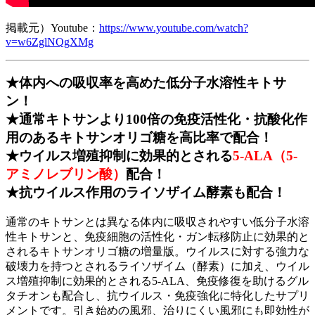
掲載元）Youtube：
https://www.youtube.com/watch?
v=w6ZglNQgXMg
★体内への吸収率を高めた低分子水溶性キトサ
ン！
★通常キトサンより100倍の免疫活性化・抗酸化作
用のあるキトサンオリゴ糖を高比率で配合！
★ウイルス増殖抑制に効果的とされる
5-ALA（5-
アミノレブリン酸）
配合！
★抗ウイルス作用のライソザイム酵素も配合！
通常のキトサンとは異なる体内に吸収されやすい低分子水溶
性キトサンと、免疫細胞の活性化・ガン転移防止に効果的と
されるキトサンオリゴ糖の増量版。ウイルスに対する強力な
破壊力を持つとされるライソザイム（酵素）に加え、ウイル
ス増殖抑制に効果的とされる5-ALA、免疫修復を助けるグル
タチオンも配合し、抗ウイルス・免疫強化に特化したサプリ
メントです。引き始めの風邪、治りにくい風邪にも即効性が