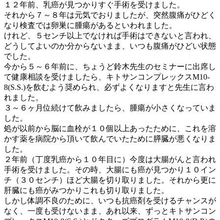
１２年前、乳癌が見つかりすぐ手術を受けました。
それから７～８年は元気でおりましたが、突然腹痛がひどく
なり検査では卵巣に腫瘍があるといわれました。
けれど、５センチ以上でなければ手術はできないと言われ、
どうしてよいのか分からないまま、いつも腹痛がひどい状態
でした。
今から５～６年前に、ちょうど鈴木先生のセミナーに出席し
て健康相談を受けましたら、キトサンコンプレックスM10-
8(S.S.)を飲むよう奨められ、必ずよくなりますと先生に言わ
れました。
３～６ヶ月位続けて飲みましたら、腫瘍が小さくなっていま
した。
処が以前から脳に血栓が１０個以上あったために、これを溶
かす薬を病院から頂いて飲んでいたために膵臓が悪くなりま
した。
２年前（丁度乳癌から１０年目に）今度は大腸がんと言われ
手術を受けました。その時、大腸にも癌が見つかり１０イン
チ（３０センチ）ほど大腸を切り取りました。それから更に
肝臓にも癌がみつかりこれも切り取りました。
しかし体調不良のために、いつも抗癌剤を受けるチャンスが
なく、一度も受けないまま、あれ以来、ずっとキトサンコン