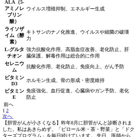
ALA（5-
アミノレ
ウイルス増殖抑制、エネルギー生成
ブリン
酸）
ライソザ
キトサンのナノ化推進、ウイルスや細菌の破壊
イム（酵
力
素）
L-グルタ
強力抗酸化作用、高脂血症改善、老化防止、肝
チオン
臓保護、解毒作用は総合的に作用
セレニウ
抗酸化作用、老化防止、免疫向上、がん予防
ム
ビタミン
ホルモン生成、骨の形成・密度維持
D3
免疫強化、血行促進、心臓病やガン予防、老化
ビタミン
E
防止
前へ
1
2
次へ
【胆管がんが小さくなる】昨年8月に胆管がんと診断されま
した。私はあきらめず、「ピロール米・茶・野菜」と「ドク
ターズプログラム」を毎日続けています。 先日、医師から