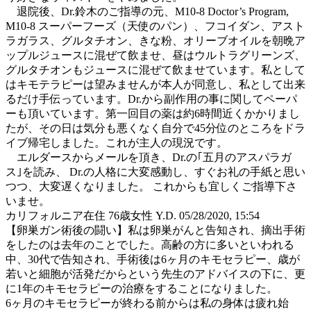
退院後、Dr.鈴木のご指導の元、M10-8 Doctor’s Program,
M10-8 スーパーフーズ（天使のパン）、フコイダン、アスト
ラガラス、グルタチオン、きな粉、オリーブオイルを朝晩ア
ップルジュースに混ぜて飲ませ、昼はウルトラグリーンズ、
グルタチオンもジュースに混ぜて飲ませています。私として
はキモテラピーは望みませんが本人が同意し、私として出来
るだけ手伝っています。Dr.から副作用の事に関してペーパ
ーも頂いています。第一回目の薬は約6時間近くかかりまし
たが、その日は気分も悪くなく自分で45分位のところをドラ
イブ帰宅しました。これが主人の現況です。
エルダースからメールを頂き、Dr.の｢五月のアスパラガ
ス｣を読み、 Dr.の人格に大変感動し、すぐお礼の手紙と思い
つつ、大変遅くなりました。 これからも宜しくご指導下さ
いませ。
カリフォルニア在住 76歳女性 Y.D.
05/28/2020, 15:54
【卵巣ガン術後の闘い】私は卵巣がんと告知され、摘出手術
をしたのは去年のことでした。高齢の方に多いといわれる
中、30代で告知され、手術後は6ヶ月のキモセラピー、歳が
若いと細胞が活発だからという先生のアドバイスの下に、更
に1年のキモセラピーの治療をすることになりました。
6ヶ月のキモセラピーが終わる前からは私の身体は疲れ始