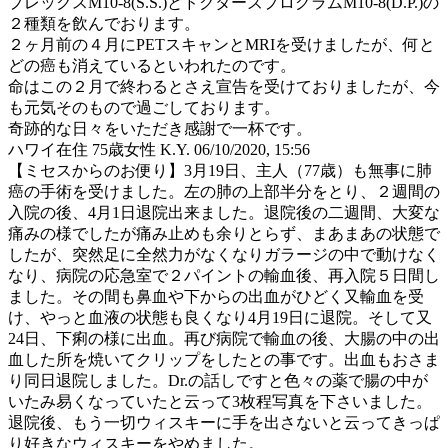
プレックスM10-8(S.S.)とドクターズプログラムM10-8(D.P.)の
２種類を飲んでおります。
２ヶ月前の４月にPETスキャンとMRIを受けましたが、何と
どの癌も消えているといわれたのです。
命はこの２月で終わるとさえ宣告を受けておりましたが、今
も元気そのもので過ごしております。
奇跡的な日々をいただき感謝で一杯です。
ハワイ在住 75歳女性 K.Y.
06/10/2020, 15:56
【ミセスからのお便り】3月19日、主人（77歳）も無事に肺
癌の手術を受けました。左の肺の上部半分をとり、２週間の
入院の後、4月1日退院出来ました。退院後の二週間、大変な
痛みの様でしたが痛み止めも余りとらず、まあまあの状態で
したが、突然足に全然力がなくなりガラージの中で動けなく
なり、病院の応急室で２パイントの輸血後、再入院５日間し
ました。その間も鼻血や下からの出血がひどく又輸血を受
け、やっと血液の状態も良くなり4月19日に退院。そして又
24日、下痢の様に出血。再び病院で輸血の後、大腸の中の出
血した所を焼いてクリップをしたとの事です。出血もおさま
り同日退院しました。Dr.の話しですと色々の薬で腸の中が
いたみ易くなっていたと云って3枚程写真を下さいました。
退院後、もう一切ウィスキーに手を出さないと云ってきっぱ
り好きなウィスキーをやめました。