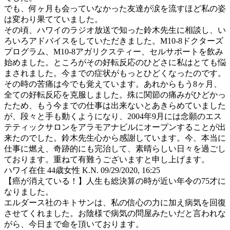
でも、何ヶ月も会っていなかった友達が涙を流すほど私の姿
は変わり果てていました。
その頃、ハワイのラジオ放送で知った鈴木先生に相談し、い
ろいろアドバイスをしていただきました。M10-8ドクターズ
プログラム、M10-8アガリクスティー、セルサポートを飲み
始めました。ところがその好転反応のひどさに私はとても悩
まされました。今までの症状がもっとひどくなったのです。
その時の苦痛は今でも覚えています。あれからもう8ヶ月、
全ての好転反応を克服しました。殊に関節の痛みがひどかっ
たため、もう今までの仕事は出来ないとあきらめていました
が、段々と手も動くようになり、2004年9月には念願のエス
テティックサロンをアラモアナビルにオープンすることが出
来たのでした。鈴木先生心から感謝しています。今、本当に
仕事に燃え、奇跡的にも完治して、素晴らしい日々を過ごし
ております。重ねて有難うございますと申し上げます。
ハワイ在住 44歳女性 K.N.
09/29/2020, 16:25
【癌が消えている！】人生も総決算の時が近い年令の75才に
なりました。
エルダース社のキトサンは、私の信心の力に加え病気を回復
させてくれました。お陰様で病気の問屋みたいだと言われな
がら、今日まで命を頂いております。