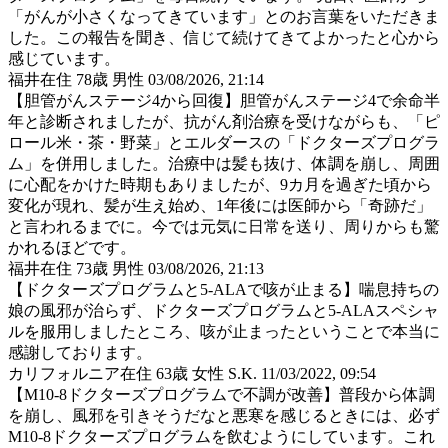
「がんが小さくなってきています」とのお言葉をいただきま
した。この報告を聞き、信じて続けてきてよかったと心から
感じています。
福井在住 78歳 男性
03/08/2026, 21:14
【胆管がんステージ4から回復】胆管がんステージ4で余命半
年と診断されましたが、抗がん剤治療を受けながらも、「ピ
ロール米・茶・野菜」とエルダースの「ドクターズプログラ
ム」を併用しました。治療中は髪も抜け、体調を崩し、周囲
に心配をかけた時期もありましたが、9カ月を過ぎた頃から
変化が現れ、髪が生え始め、1年後には医師から「奇跡だ」
と言われるまでに。今では元気に日常を送り、周りからも驚
かれるほどです。
福井在住 73歳 男性
03/08/2026, 21:13
【ドクターズプログラムと5-ALAで咳が止まる】喘息持ちの
娘の風邪が治らず、ドクターズプログラムと5-ALAスペシャ
ルを服用しましたところ、咳が止まったということで本当に
感謝しております。
カリフォルニア在住 63歳 女性 S.K.
11/03/2022, 09:54
【M10-8ドクターズプログラムで不調が改善】普段から体調
を崩し、風邪を引きそうだなと悪寒を感じるときには、必ず
M10-8ドクターズプログラムを飲むようにしています。これ