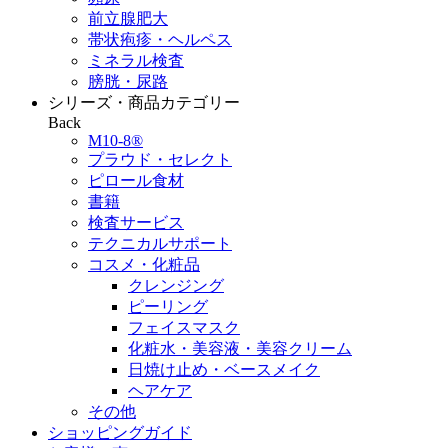
前立腺肥大
帯状疱疹・ヘルペス
ミネラル検査
膀胱・尿路
シリーズ・商品カテゴリー
Back
M10-8®
プラウド・セレクト
ピロール食材
書籍
検査サービス
テクニカルサポート
コスメ・化粧品
クレンジング
ピーリング
フェイスマスク
化粧水・美容液・美容クリーム
日焼け止め・ベースメイク
ヘアケア
その他
ショッピングガイド