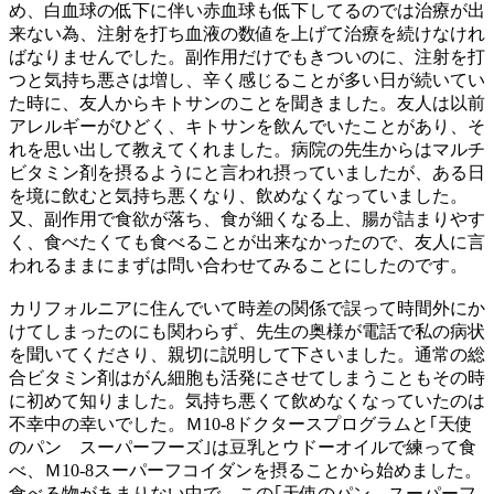
め、白血球の低下に伴い赤血球も低下してるのでは治療が出
来ない為、注射を打ち血液の数値を上げて治療を続けなけれ
ばなりませんでした。副作用だけでもきついのに、注射を打
つと気持ち悪さは増し、辛く感じることが多い日が続いてい
た時に、友人からキトサンのことを聞きました。友人は以前
アレルギーがひどく、キトサンを飲んでいたことがあり、そ
れを思い出して教えてくれました。病院の先生からはマルチ
ビタミン剤を摂るようにと言われ摂っていましたが、ある日
を境に飲むと気持ち悪くなり、飲めなくなっていました。
又、副作用で食欲が落ち、食が細くなる上、腸が詰まりやす
く、食べたくても食べることが出来なかったので、友人に言
われるままにまずは問い合わせてみることにしたのです。
カリフォルニアに住んでいて時差の関係で誤って時間外にか
けてしまったのにも関わらず、先生の奥様が電話で私の病状
を聞いてくださり、親切に説明して下さいました。通常の総
合ビタミン剤はがん細胞も活発にさせてしまうこともその時
に初めて知りました。気持ち悪くて飲めなくなっていたのは
不幸中の幸いでした。Ｍ10-8ドクタースプログラムと｢天使
のパン スーパーフーズ｣は豆乳とウドーオイルで練って食
べ、Ｍ10-8スーパーフコイダンを摂ることから始めました。
食べる物があまりない中で、この｢天使のパン スーパーフ