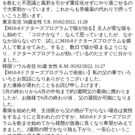
を飲むと不思議と風邪を引かず重症化せずにやり過ごせるの
で大変助かっています。これからも常備薬の代わりで摂って
いこうと思います。
東京在住 58歳女性 T.R.
05/02/2022, 11:28
【M10-8ドクターズプログラムで咳が治る】主人が変な咳を
し始めて、「コロナかな？」なんて思っていましたが、なか
なか治らないので、試しにM10-8ドクターズプログラムを購
入して飲ませてみた。すると、数日で咳が収まるようにな
り、ドクターズプログラムが効いているのだとすぐに分かり
ました。
韓国ソウル在住 81歳 女性 K.M.
05/02/2022, 11:27
【M10-8ドクターズプログラムで命拾い】私の父の事でいろ
いろとお世話になりありがとうございました。
また連絡が遅れたことをお詫び申し上げます。
5月の終わりから6月の中旬まで約2週間父の看病に携わりま
したが、お陰様で6月の終わり頃 、父の退院が可能になりま
した。
看病を始めた時、主治医から父の熱が下がらない場合は覚悟
をするようにと言われたのですが、M10-8ドクターズプログ
ラムを飲ませ始めてから様態が急激に良くなり希望がみえて
きました。2週間の間でかなり熱も下がり、一安心というこ