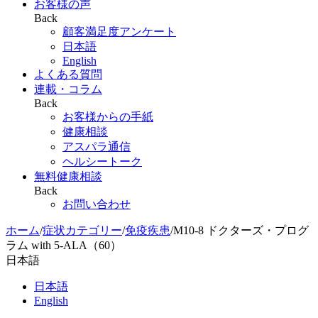
お客様の声
Back
顧客満足度アンケート
日本語
English
よくある質問
連載・コラム
Back
お客様からの手紙
健康相談
アスパラ通信
ヘルシートーク
無料健康相談
Back
お問い合わせ
ホーム
/
症状カテゴリー
/
免疫疾患
/
M10-8 ドクターズ・プログ
ラム with 5-ALA（60）
日本語
日本語
English