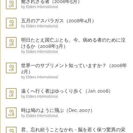
癒されざる者（2008年5月）
01
5月
by Elders International
五月のアスパラガス（2008年4月）
01
4月
by Elders International
明日たとえ国亡ぶとも、今、病める者のために泣
01
3月
けるか（2008年3月）
by Elders International
世界一のサプリメント知っていますか？（2008年
01
2月
2月）
by Elders International
遠くへ行く者はゆっくり歩く（Jan. 2008）
01
1月
by Elders International
時は鳩のように飛ぶ（Dec. 2007）
01
12月
by Elders International
君、忘れ給うことなかれ - 脳を若く保つ驚異の栄
01