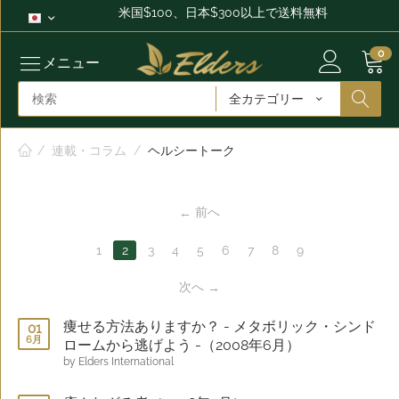
米国$100、日本$300以上で送料無料
0
メニュー
全カテゴリー
/
連載・コラム
/
ヘルシートーク
前へ
1
2
3
4
5
6
7
8
9
次へ
痩せる方法ありますか？ - メタボリック・シンド
01
6月
ロームから逃げよう -（2008年6月）
by Elders International