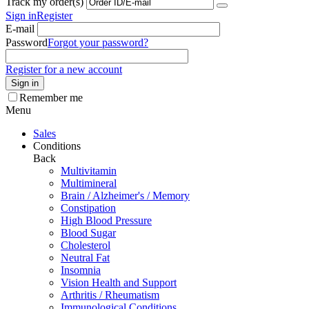
Track my order(s)
Sign in
Register
E-mail
Password
Forgot your password?
Register for a new account
Sign in
Remember me
Menu
Sales
Conditions
Back
Multivitamin
Multimineral
Brain / Alzheimer's / Memory
Constipation
High Blood Pressure
Blood Sugar
Cholesterol
Neutral Fat
Insomnia
Vision Health and Support
Arthritis / Rheumatism
Immunological Conditions