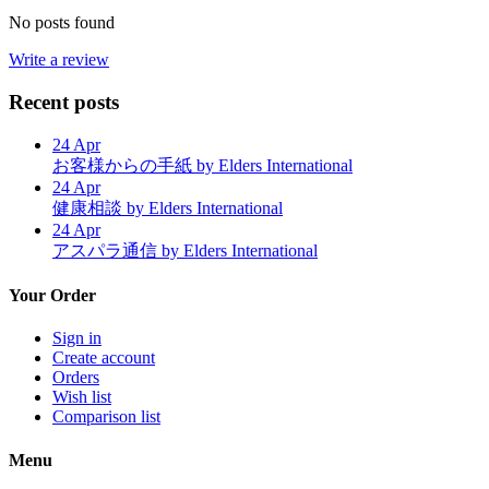
No posts found
Write a review
Recent posts
24
Apr
お客様からの手紙
by Elders International
24
Apr
健康相談
by Elders International
24
Apr
アスパラ通信
by Elders International
Your Order
Sign in
Create account
Orders
Wish list
Comparison list
Menu