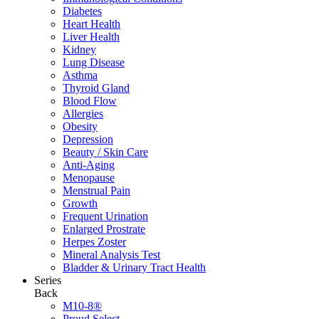
Diabetes
Heart Health
Liver Health
Kidney
Lung Disease
Asthma
Thyroid Gland
Blood Flow
Allergies
Obesity
Depression
Beauty / Skin Care
Anti-Aging
Menopause
Menstrual Pain
Growth
Frequent Urination
Enlarged Prostrate
Herpes Zoster
Mineral Analysis Test
Bladder & Urinary Tract Health
Series
Back
M10-8®
Proud Select