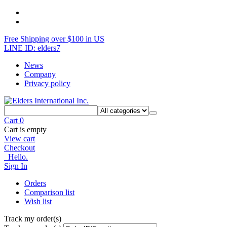
Free Shipping over $100 in US
LINE ID: elders7
News
Company
Privacy policy
Cart
0
Cart is empty
View cart
Checkout
Hello.
Sign In
Orders
Comparison list
Wish list
Track my order(s)