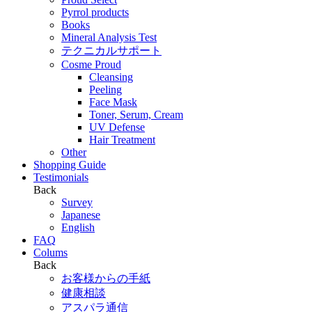
Pyrrol products
Books
Mineral Analysis Test
テクニカルサポート
Cosme Proud
Cleansing
Peeling
Face Mask
Toner, Serum, Cream
UV Defense
Hair Treatment
Other
Shopping Guide
Testimonials
Back
Survey
Japanese
English
FAQ
Colums
Back
お客様からの手紙
健康相談
アスパラ通信