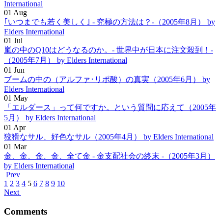
International
01
Aug
｢いつまでも若く美しく｣ - 究極の方法は？-（2005年8月）
by
Elders International
01
Jul
嵐の中のQ10はどうなるのか。- 世界中が日本に注文殺到！-
（2005年7月）
by Elders International
01
Jun
ブームの中の（アルファ･リポ酸）の真実（2005年6月）
by
Elders International
01
May
「エルダース」って何ですか。という質問に応えて（2005年
5月）
by Elders International
01
Apr
狡猾なサル、好色なサル（2005年4月）
by Elders International
01
Mar
金、金、金、金、全て金 - 金支配社会の終末 -（2005年3月）
by Elders International
Prev
1
2
3
4
5
6
7
8
9
10
Next
Comments