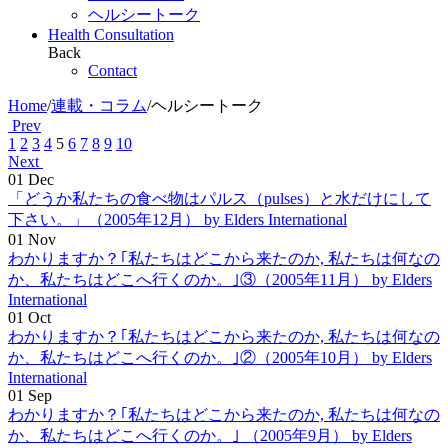
ヘルシートーク
Health Consultation
Back
Contact
Home
/
連載・コラム
/
ヘルシートーク
Prev
1
2
3
4
5
6
7
8
9
10
Next
01
Dec
「どうか私たちの食べ物はパルス（pulses）と水だけにして
下さい。」（2005年12月）
by Elders International
01
Nov
わかりますか？｢私たちはどこから来たのか, 私たちは何なの
か、私たちはどこへ行くのか。｣③（2005年11月）
by Elders
International
01
Oct
わかりますか？｢私たちはどこから来たのか, 私たちは何なの
か、私たちはどこへ行くのか。｣②（2005年10月）
by Elders
International
01
Sep
わかりますか？｢私たちはどこから来たのか, 私たちは何なの
か、私たちはどこへ行くのか。｣ （2005年9月）
by Elders