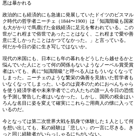
悪は暴かれる
政治的にも経済的にも急速に発展していたドイツのビスマル
ク時代の哲学者ニーチェ（1844〜1900）は「知識階級も国家
も大がかりで馬鹿げた金銭経済に足元を奪われている。この
世がこれ程まで俗世であったことはなく、これ程まで愛や善
意に乏しかったことはかつてなかった。」と言っている。
何だか今日の姿に生き写しではないか。
現代の米国にも、日本にも年の暮れをどうしたら越せるかと
悩んでいた人にとって何の関係もないようなノーベル賞受賞
者はいても、眞に“知識階級”と呼べる人はもういなくなって
しまった。ニーチェのような繁栄の偽善を見抜いた哲学者も
いなくなってしまった。いるのは資本のためにおべんちゃら
を使う経済学者や未来学者でこの人たちの誰一人今日の恐慌
を予測し警告した者はいなかった。しかし、国民の税金はい
ろんな名目に姿を変えて確実にこれらご用商人の懐に入って
いるのだ。
今となっては第二次世界大戦を肌身で体験した１人として何
を想い出しても、私の経験は「悲しい」の一言に尽きる。き
っと同じ経験者がいらっしゃるにちがいない。