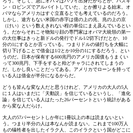
ろう。そして、急にオバマはハワイ出身だからとか、バスキ
ン・ロビンズでアルバイトしていた、とか擦りよる始末。オ
バマならアメリカはすぐ立直るとでも考えているのだろう。
しかし、途方もない米国の赤字は億の上の兆、兆の上の京
（けい）という数えきれない程の単位にまえ及んでいるとい
う。だからそれこそ物知り顔の専門家はオバマ大統領の第一
の大仕事はきっと新ドルの発行でドル1/2切下げだとか、10
分の1にするとか言っている。つまりドルの値打ちを大幅に
切り下げることで借金は1/2とか10分の1にするだろう、とい
うのだ。日本が保有する600兆円のアメリカ国債もうまくい
って300兆円、下手をすると殆どチャラにされてしまうの
だ。しかし良いことだってある。アメリカでローンを持って
いる人は借金が半分になるからだ。
どうも皆んな変な人だと思うけれど、アメリカの大人の5人
に１人はいまだに「天動説」を信じているというし、「進化
論」を信じている人はたった26パーセントという統計がある
から変な人だらけ。
大人の57パーセントしか年に1冊以上の本は読まないとい
う。つまり半分の人は本なんか読まない。これまで100万人
もの犠牲者を出したイラク人、このイラクという国がどこに