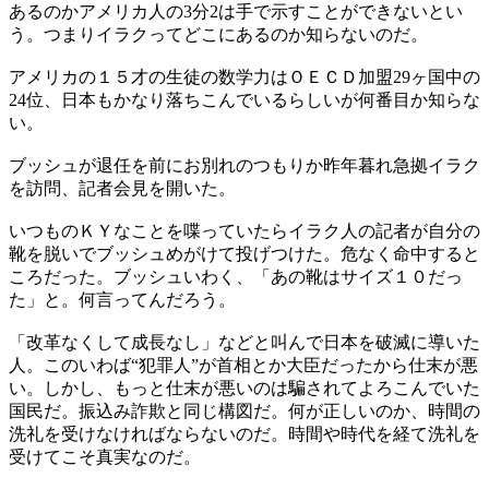
あるのかアメリカ人の3分2は手で示すことができないとい
う。つまりイラクってどこにあるのか知らないのだ。
アメリカの１５才の生徒の数学力はＯＥＣＤ加盟29ヶ国中の
24位、日本もかなり落ちこんでいるらしいが何番目か知らな
い。
ブッシュが退任を前にお別れのつもりか昨年暮れ急拠イラク
を訪問、記者会見を開いた。
いつものＫＹなことを喋っていたらイラク人の記者が自分の
靴を脱いでブッシュめがけて投げつけた。危なく命中すると
ころだった。ブッシュいわく、「あの靴はサイズ１０だっ
た」と。何言ってんだろう。
「改革なくして成長なし」などと叫んで日本を破滅に導いた
人。このいわば“犯罪人”が首相とか大臣だったから仕末が悪
い。しかし、もっと仕末が悪いのは騙されてよろこんでいた
国民だ。振込み詐欺と同じ構図だ。何が正しいのか、時間の
洗礼を受けなければならないのだ。時間や時代を経て洗礼を
受けてこそ真実なのだ。