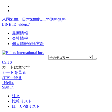
米国$100、日本$300以上で送料無料
LINE ID: elders7
最新情報
会社情報
個人情報保護方針
Cart
0
カートは空です
カートを見る
注文手続き
Hello.
Sign In
注文
比較リスト
ほしい物リスト