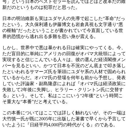
号」という日本のベストセラーを読んでほとほと改革だの維
新だのというものは犯罪だと思った。
日本の明治維新も実はユダヤ人の先導で起こした“革命”だっ
たという。大久保利通も伊藤博文も岩倉具視も文字通り“悪
の枢軸”だったということが書かれていて今直面している世
界的恐慌から逃れ出る多難を思い身が震える。
しかし、世界中で悪は暴かれる日は確実にやってくる。今、
ただ盲目的に単純にアメリカの回復がオバマ大統領によって
実現すると信じこんでいる人々は、彼の選んだ経済閣僚メン
バーを見るといい。かつて日本を不況のどん底まで叩き落し
たといわれるサマーズ氏を筆頭にユダヤ系の人材で固められ
ているからだ。オバマ氏の登場を何年も前から予想し、発表
していた評論家・副島隆彦によれば『オバマ氏は経済政策に
失敗して2年後に失脚し、ヒラリー・クリントン氏に交替す
る』という。そして、私はここにいう“2年後”という時間こ
そ重大な“本番”だと考えている。
この本番についてはここでは詳しく触れないが、その一端は
大竹慎一氏が既に2005年に出版した著書で早くから予言して
いたように『日経平均4,000円の時代がくる』のである。