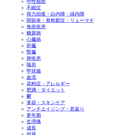
中性脂肪
不眠症
視力回復・白内障・緑内障
関節炎・骨粗鬆症・リューマチ
免疫疾患
糖尿病
心臓病
肝臓
腎臓
肺疾患
喘息
甲状腺
血流
花粉症・アレルギー
肥満・ダイエット
鬱
美容・スキンケア
アンチエイジング・若返り
更年期
生理痛
成長
頻尿