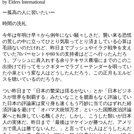
by Elders International
ー孤高の人に習いたいー
時間の洗礼
今年は年明け早々から例年にない騒々しさだ。襲い来る恐慌
の荒しの中に立ってひとり気取ってとり済ましている心算は
毛頭ないのだけれど、昨日までブッシュやイラク戦争を支え
ていた70パーセントや80％の支持者はどこへ行ったんだろ
う。ブッシュに肩入れする余りテキサス農場にまでのこのこ
出掛けて行ってモックギターでラブミーテンダーを唄ってい
た小泉という変な人はどうしたんだろう。この正月もエルビ
スを聴いているのだろうか。
つい昨日まで「日本の繁栄は揺るがない」とか「日本ビジネ
スが世界を制覇する」みたいなことを臆面もなく評論してい
た日本の評論家は変り身も速くもう巧妙に当てのはずれた経
済評論を避けて「オバマ大統領万才」といった国際政治評論
家へと転身している醜くさだ。しかし、こうした類いが日本
人の実体だ。昨日まで「最後はマケインが勝つんだ。アメリ
カで黒人は勝てないんだ。」と言っていた人はどうしたんだ