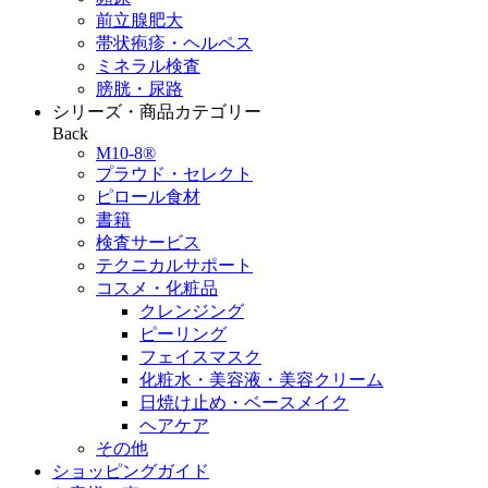
前立腺肥大
帯状疱疹・ヘルペス
ミネラル検査
膀胱・尿路
シリーズ・商品カテゴリー
Back
M10-8®
プラウド・セレクト
ピロール食材
書籍
検査サービス
テクニカルサポート
コスメ・化粧品
クレンジング
ピーリング
フェイスマスク
化粧水・美容液・美容クリーム
日焼け止め・ベースメイク
ヘアケア
その他
ショッピングガイド