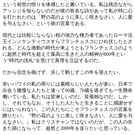
という前世の悟りを体感したと書いている。私は残念ながら
アッシジを知らないのだが彼の有名な詩があって私が特に心
を打たれたのは「野の花のように美しく咲きなさい。人に愛
を与えなさい」という彼の言葉である。
現代とは比較にならない程の強力な権力者であったローマ法
王インノケンティウスすらフランチェスコにひれ伏したとさ
れる。どんな激動の時代が来ようともフランチェスコのよう
に超然と時代を超えて孤高に生きた人の精神が800年とい
う“時代の洗礼”を受けて真理を立証するのだ。
だから信念を曲げず、決して動じずこの年を迎えたい。
幸いハワイの私の周りには素晴らしい人たちが多い。日本で
出会う傲慢な人たちと違って60歳、70歳を過ぎても一生懸命
働いている。私たちは皆淋しいのだ。皆孤独なのだ。しか
し、それでもなお、そうした人たちと生きることに感謝せず
にはいられない。この人たちにこそフランチェスコの言葉を
贈りたい。『野の花のように美しく咲きなさい。人に愛を与
えなさい。』私はクリスチャンではないのだが、この人の生
きた跡にならって、超然と2009年を送りたいと思っている。