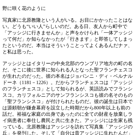
野に咲く花のように
写真家に北原教隆という人がいる。お目にかかったことはな
い。どうも“いい人”らしいのだ。ある日、友人から町中で
「アッシジに行きませんか」と声をかけられ「一体アッシジ
って何だ」か知らなかったが「行きます」と即答してしまっ
たというのだ。本当はそういうことってよくあるんだナァ、
と私は思った。
アッシジとはイタリーの中央北部のウンブリア地方の町の名
だ。そこに後に世界に知られる人となった聖フランチェスコ
が生れたのだった。彼の本名はジョバンニ・ディ・ベルナル
ドーネ（1181－1226）。だからフランチェスコは「アッシジ
のフランチェスコ」として知られるが、英語読みでフランシ
スコ。カリフォルニアのサンフランシスコも彼の名そのもの
「聖フランシスコ」が付けられたものだ。彼の誕生は日本で
は源頼朝が鎌倉幕府を設立した時期だから800年以上も前の
話だ。裕福な家庭の出身であったのに全ての財産を放棄しラ
イ病患者に奉仕し農民と共に生きた。アッシジには生家も残
っている。北原教隆はアッシジを訪れて写真集「アッシジの
丘」を発刊した。そして「自分は昔アッシジに生れたんだ」