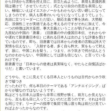
から日頃から言動を控え目に、目立たぬように。表現も直接的表
現は避けて「させていただく」式となり自分の意思を表現しな
い。極端にいえばイエスかノーかもわからない言い廻しになって
しまうのです。病人も医者のいいなりになってしまうでしょう。
先頭に立つリーダーにただ従い、順応主義で事を決め、大勢順
応、没個性こそが美徳であると考えるのですがそれに加えて、今
一つの特徴は誇大妄想、事大主義ということが挙げられます。
九世紀の中国の「唐書」（旧唐書の中の倭国日本伝、それからや
や遅れて新唐書日本伝）に表れる日本人は次のような評価を受け
ているのです。即ち、旧唐書では日本からの使者の言動は誇大で
実情を伝えない。「入朝する者、多く自ら矜大、実をもって対え
ず、故に、中国これを疑う。」つまり、ホラ吹きで何がほんとう
なのかわからない、中国側としては誰も信じない。と言っている
わけです。
新唐書では「日本からの使者は真実味なく、やたらと自慢話ばか
りだ」と書いています。
どうやら、そこに見えてくる日本人というものは古代からホラ吹
きで嘘つき
だったわけで、何も本日のテーマである「アンチエイジング」ば
かりが嘘なのではないようです。
私はどうも日本人は昔から非常に視野が狭く、前方しか見えない
から、左も右も目に入ってこないのだと思うのです。それは今日
も同じです。リーダーの指導で集団で飛ぶ渡り鳥は前だけ見てい
ればよかったからなのです。