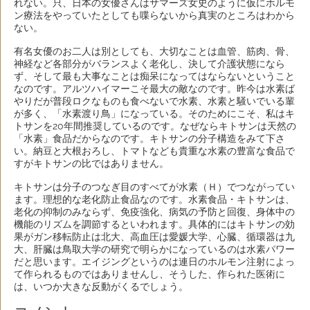
れない。只、日本の女優さんはサマーズ女史のように仮にホルモ
ン療法をやっていたとしても喋らないから真実のところはわから
ない。
有名女優のお二人は別としても、大切なことは血管、筋肉、骨、
神経など各部分がバランスよく老化し、決して介護状態になら
ず、そして最も大事なことは痴呆になってはならないということ
なのです。アルツハイマーこそ最大の敵なのです。昨今は水素ば
やりだが普段ロクなものも食べないで水素、水素と騒いでいる輩
が多く、「水素渡り鳥」になっている。そのためにこそ、私はキ
トサンを20年間推奨しているのです。なぜならキトサンは天然の
「水素」食品だからなのです。キトサンの分子構造をみて下さ
い。納豆と大根おろし、トマトなども貴重な水素の豊富な食品で
すがキトサンの比ではありません。
キトサンは分子のつなぎ目のすべてが水素（Ｈ）でつながってい
ます。理想的な老化防止食品なのです。水素食品・キトサンは、
老化の抑制のみならず、免疫強化、病気の予防と回復、身体中の
機能のリズムを調節するといわれます。具体的にはキトサンの効
果がガン移転防止は北大、高血圧は愛媛大学、心臓、循環器は九
大、肝臓は鳥取大学の研究で明らかになっているのは水素パワー
だと思います。エイジングというのは連日のホルモン注射によっ
て作られるものではありませんし、そうした、作られた医術に
は、いつか大きな反動がくるでしょう。