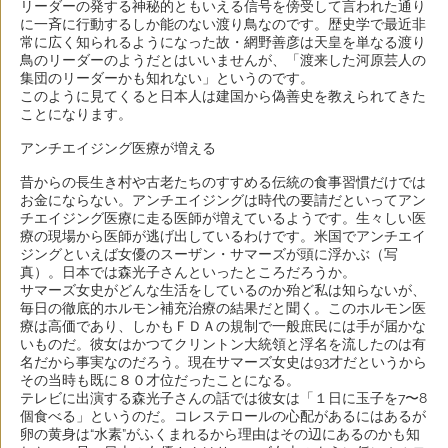
リーダーの発する神秘的ともいえる信号を傍受して言われた通り
に一斉に行動するしか能のない渡り鳥なのです。歴史学で最近非
常に広く知られるようになった故・網野善彦は天皇を単なる渡り
鳥のリーダーのようだとはいいませんが、「渡来した河原芸人の
集団のリーダーかも知れない」というのです。
このように見てくると日本人は建国から偽善史を教えられてきた
ことになります。
アンチエイジング医療が増える
昔からの長生き村や古老たちのすすめる伝統の食事習慣だけでは
お金にならない。アンチエイジングは時代の要請だといってアン
チエイジング医療に走る医師が増えているようです。生々しい医
療の現場から医師が逃げ出しているわけです。米国でアンチエイ
ジングといえば女優のスーザン・サマーズが頭に浮かぶ（写
真）。日本では森光子さんといったところだろうか。
サマーズ女史がどんな生活をしているのか殆ど私は知らないが、
毎日の徹底的ホルモン補充治療の結果だと聞く。このホルモン医
療は高価であり、しかもＦＤＡの規制で一般庶民には手が届かな
いものだ。彼女はかつてクリントン大統領と浮名を流したのは有
名だから事実なのだろう。現在サマーズ女史は93才だというから
その当時も既に８０才位だったことになる。
テレビに出演する森光子さんの話では彼女は「１日に玉子を7〜8
個食べる」というのだ。コレステロールの心配があるにはあるが
卵の黄身は“水素”がふくまれるから理由はその辺にあるのかも知