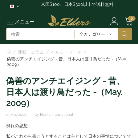
米国$100、日本$300以上で送料無料
0
メニュー
全カテゴリー
/
連載・コラム
/
ヘルシートーク
/
偽善のアンチエイジング - 昔、日本人は渡り鳥だった -（May.
2009）
偽善のアンチエイジング - 昔、
日本人は渡り鳥だった -（May.
2009）
05/01/2009
by Elders International
群れの思想
私がこれから書こうとすることは主として日本の事情についてで