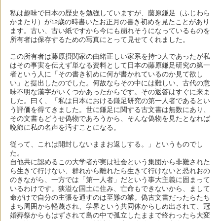
私は趣味で日本の歴史を勉強していますが、藤原鎌足（ふじわら
かまたり）が12歳の時書いたお正月の書き初めを見たことがあり
ます。古い、古い紙ですから今にも崩れそうになっているものを
所有者は保存するための写真にとって見せてくれました。
この所有者は藤原摂関家の由緒正しい家系を持つ人であったが私
はその事実を伝えず単なる資料として日本の藤原鎌足研究の第一
者という人に「その書き初めに何が書かれているのか見て欲し
い」と提出したのでした。何故ならその中には難しい、古代の意
味不明な漢字がいくつかあったからです。その返答はすぐに来ま
した。曰く、「私は日本における鎌足研究の第一人者であるとい
う評価を得てきました。世に鎌足に関する古文書は無数にあり、
その文書もどうせ偽物であろうから、そんな偽物を見たとなれば
晩節に私の名声を汚すことになる。
従って、これは開封しないままお返しする。」というものでし
た。
自他共に認めるこの大学者が実は社会という集団から非難された
ら生きて行けない、群れから離れたら生きて行けないと恐れおの
のきながら、一方では「第一人者」だという事大主義に固まって
いるわけです。狭溢な国土に住み、亡命もできないから、まして
命がけで自分の主張を通すのは至難の業。偽古文書だったらたち
まち周囲から軽蔑され、学界という共同体からしめ出されて、冠
婚葬祭からもはずされて島の中で孤立したままで終わったら大変