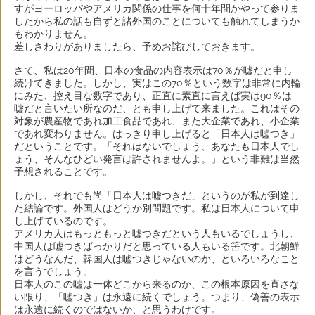
すがヨーロッパやアメリカ関係の仕事を何十年間かやって参りま
したから私の話も自ずと諸外国のことについても触れてしまうか
もわかりません。
差しさわりがありましたら、予めお詫びしておきます。
さて、私は20年間、日本の食品の内容表示は70％が嘘だと申し
続けてきました。しかし、実はこの70％という数字は非常に内輪
にみた、控え目な数字であり、正直に素直に言えば実は90％は
嘘だと言いたい所なのだ、とも申し上げて来ました。これはその
対象が農産物であれ加工食品であれ、また大企業であれ、小企業
であれ変わりません。はっきり申し上げると「日本人は嘘つき」
だということです。「それはないでしょう、あなたも日本人でし
ょう、そんなひどい発言は許されませんよ。」という非難は当然
予想されることです。
しかし、それでも尚「日本人は嘘つきだ」というのが私が到達し
た結論です。外国人はどうか別問題です。私は日本人について申
し上げているのです。
アメリカ人はもっともっと嘘つきだという人もいるでしょうし、
中国人は嘘つきばっかりだと思っている人もいる筈です。北朝鮮
はどうなんだ、韓国人は嘘つきじゃないのか、といろいろなこと
を言うでしょう。
日本人のこの嘘は一体どこから来るのか、この根本原因を直さな
い限り、「嘘つき」は永遠に続くでしょう。つまり、偽善の表示
は永遠に続くのではないか、と思うわけです。