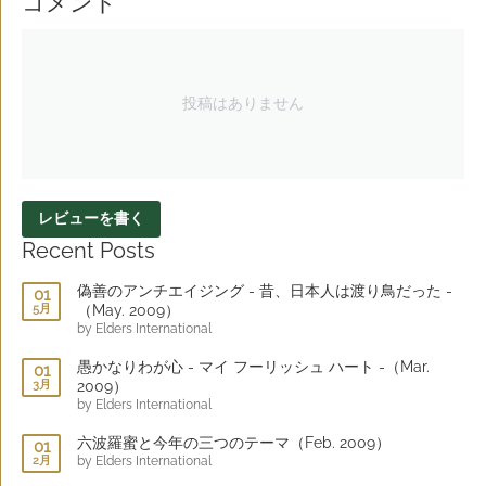
コメント
投稿はありません
レビューを書く
Recent Posts
偽善のアンチエイジング - 昔、日本人は渡り鳥だった -
01
5月
（May. 2009）
by Elders International
愚かなりわが心 - マイ フーリッシュ ハート -（Mar.
01
3月
2009）
by Elders International
六波羅蜜と今年の三つのテーマ（Feb. 2009）
01
2月
by Elders International