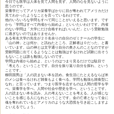
今日でも医学は人体を見て人間を見ず、人間の心を見ないように
思うのです。
栄養学だってアメリカ栄養学ばかりに目が奪われてアメリカだけ
見てわかったようなことを言っているわけです。
他のいろいろな学問もすべて同じことがいえると思います。です
から「学問はすべて内省から始めよ」といいたいわけです。内省
のない学問は「大学にだけ合格すればいいんだ」という受験勉強
に過ぎないのではありませんか。
ある有名大学の先生が２０名余りの自分のゼミナールの学生に
「山の神」とは何か、と訊ねたところ、正解者は０だった、と書
いています。山の神とは文字通り自分の奥さんのことなのですが
受験問題に出てくるようなことは勉強はするけれど試験に出そう
もないことは誰も勉強しないのです。
学問は内省から始めよ、というのはつまり見るだけでは駄目で
「考えろ」ということです。自分を振り返り自分を探れ、という
ことです。
柳田国男は「人の読まない本を読め。食生活にたとえるならば米
のメシは食べるけれど雑食もよく食べる。学問も勉強も雑食型に
なれ」と言っています。つまり医学を志すものは人間の哲学を学
べ。栄養学を学べ。人間や社会や歴史を学べ、ということです。
人の読まない本を読み、人の考えないことを考える。人が感じな
いことを感じる人になれということです。金の亡者となって金に
魂を奪われているとアメリカのような大恐慌を引き起こしますよ
といえるでしょう。