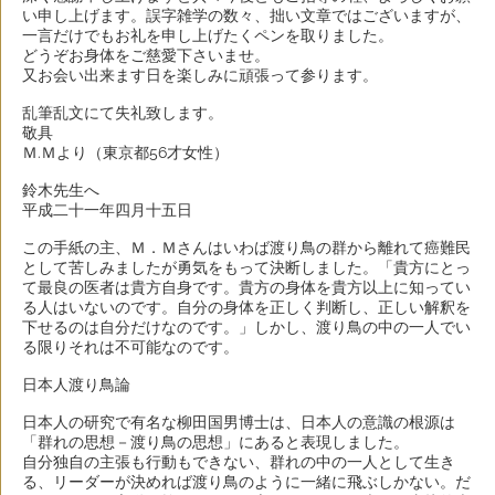
い申し上げます。誤字雑学の数々、拙い文章ではございますが、
一言だけでもお礼を申し上げたくペンを取りました。
どうぞお身体をご慈愛下さいませ。
又お会い出来ます日を楽しみに頑張って参ります。
乱筆乱文にて失礼致します。
敬具
Ｍ.Ｍより（東京都56才女性）
鈴木先生へ
平成二十一年四月十五日
この手紙の主、Ｍ．Ｍさんはいわば渡り鳥の群から離れて癌難民
として苦しみましたが勇気をもって決断しました。「貴方にとっ
て最良の医者は貴方自身です。貴方の身体を貴方以上に知ってい
る人はいないのです。自分の身体を正しく判断し、正しい解釈を
下せるのは自分だけなのです。」しかし、渡り鳥の中の一人でい
る限りそれは不可能なのです。
日本人渡り鳥論
日本人の研究で有名な柳田国男博士は、日本人の意識の根源は
「群れの思想－渡り鳥の思想」にあると表現しました。
自分独自の主張も行動もできない、群れの中の一人として生き
る、リーダーが決めれば渡り鳥のように一緒に飛ぶしかない。だ