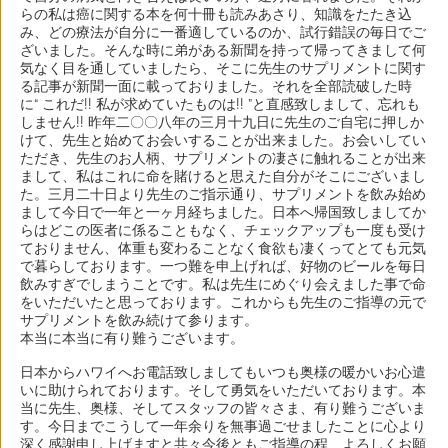
らの私は癌に関する本を何十冊も読みあさり、知識をたたき込
み、どの療法が自分に一番適しているのか、試行錯誤の毎日でご
ざいました。そんな時に弟がある新聞を持って帰ってきまして何
気なく目を通していましたら、そこに先生のサプリメントに関す
る記事が新聞一面に載っておりました。それを全部読破した時
に“ これだ!! 私が求めていたものは!! ”と直感致しまして、忘れも
しません!! 昨年二〇〇八年の三月十九日に先生のご自宅に押しか
けて、先生と始めてお会いすることが出来ました。お会いしてい
ただき、先生のお人柄、サプリメントの凄さに触れることが出来
まして、私はこれに命を賭けると思えた自分がそこにございまし
た。三月二十日より先生のご指示通り、サプリメントを飲み始め
まして今日で一年と一ヶ月経ちました。日本へ帰国致しましてか
らはどこの医者に係ることもなく、チェックアップも一度も受け
ておりません、体重も変わることなく食欲も凄くってとても元気
で暮らしております。一つ難を申上げれば、好物のビールを毎日
飲みすぎでしまうことです。私は先生にめぐり会えました事で命
をいただいたと思っております。これからも先生のご指導の元で
サプリメントを飲み続けて参ります。
本当に本当に有り難うございます。
日本からハワイへお電話致しましてもいつも奥様の暖かいお心遣
いに助けられております。そして勇気をいただいております。本
当に先生、奥様、そしてスタッフの皆々さま、有り難うございま
す。今日までこうして一年余りを無事過ごせましたことに心より
深く感謝申し上げますと共々今後ともご指導の程、よろしくお願