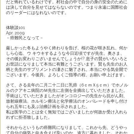
だと怖れているわけです。村社会の中で自分の身の安全のために
は決して自分を見せてはならないのです。つまり永遠に国際社会
のリーダーにはなれないのです。
体験談101
Apr. 2009
－癌難民となって－
厳しかった冬もようやく終わりを告げ、桜の花が咲き乱れ、何か
しら心迄、ウ キウキするような今日近頃ですが先生、奥さま、
その後お変わりございませんでしょうか!? 息子の賢がいろいろと
お世話になりまして本当に有難とうございます。賢も先生のお人
柄と先生のサプリメントの凄さに魅了され、本当にやる気全開で
ございます。今後共、よろしくご指導の程、お願い申上げます。
さて、さる去年の二月二十二日に乳癌（6ｃｍＸ5ｃｍ）でホノル
ルのクアキニ病院のＭ先生に左側を全摘出していただきました。
手術はしていただきましたがオンコロジーの先生から抗がん剤、
放射線療法、ホルモン療法と化学療法のオンパレードを申し付け
られ五年にも及ぶ治療計画を示されました。
私は医学のことは全く無知ではございましたが何故か受け入れら
れずに拒否致しました。
それからというもの癌難民になりまして、これから先、どうやっ
て自分の病気と向き合えば良いのか、途方に暮れました。それか