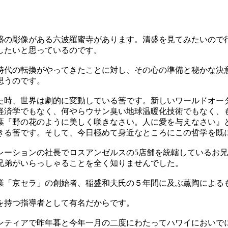
盛の彫像がある六波羅蜜寺があります。清盛を見てみたいので
したいと思っているのです。
時代の転換がやってきたことに対し、その心の準備と秘かな決
思うのです。
た時、世界は劇的に変動している筈です。新しいワールドオー
経済学でもなく、何やらウサン臭い地球温暖化技術でもなく、
葉『野の花のように美しく咲きなさい。人に愛を与えなさい』
きる筈です。そして、今日極めて身近なところにこの哲学を既
レーションの社長でロスアンゼルスの5店舗を統轄しているお兄
兄弟がいらっしゃることを全く知りませんでした。
業「京セラ」の創始者、稲盛和夫氏の５年間に及ぶ薫陶による
を持つ指導者として有名だからです。
ンティアで昨年暮と今年一月の二度にわたってハワイにおいで