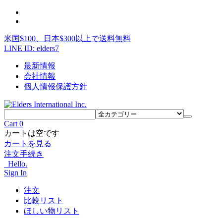
米国$100、日本$300以上で送料無料
LINE ID: elders7
最新情報
会社情報
個人情報保護方針
Cart
0
カートは空です
カートを見る
注文手続き
Hello.
Sign In
注文
比較リスト
ほしい物リスト