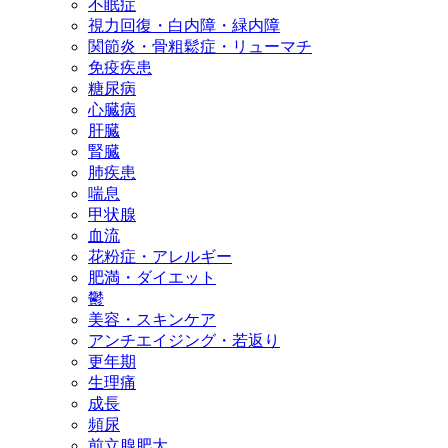
不眠症
視力回復・白内障・緑内障
関節炎・骨粗鬆症・リューマチ
免疫疾患
糖尿病
心臓病
肝臓
腎臓
肺疾患
喘息
甲状腺
血流
花粉症・アレルギー
肥満・ダイエット
鬱
美容・スキンケア
アンチエイジング・若返り
更年期
生理痛
成長
頻尿
前立腺肥大