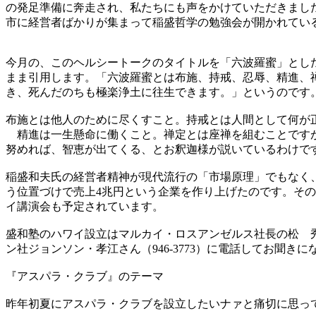
の発足準備に奔走され、私たちにも声をかけていただきました
市に経営者ばかりが集まって稲盛哲学の勉強会が開かれてい
今月の、このヘルシートークのタイトルを「六波羅蜜」とし
まま引用します。「六波羅蜜とは布施、持戒、忍辱、精進、
き、死んだのちも極楽浄土に往生できます。」というのです
布施とは他人のために尽くすこと。持戒とは人間として何が
精進は一生懸命に働くこと。禅定とは座禅を組むことですが
努めれば、智恵が出てくる、とお釈迦様が説いているわけで
稲盛和夫氏の経営者精神が現代流行の「市場原理」でもなく
う位置づけで売上4兆円という企業を作り上げたのです。そ
イ講演会も予定されています。
盛和塾のハワイ設立はマルカイ・ロスアンゼルス社長の松 
ン社ジョンソン・孝江さん（946-3773）に電話してお聞き
『アスパラ・クラブ』のテーマ
昨年初夏にアスパラ・クラブを設立したいナァと痛切に思っ