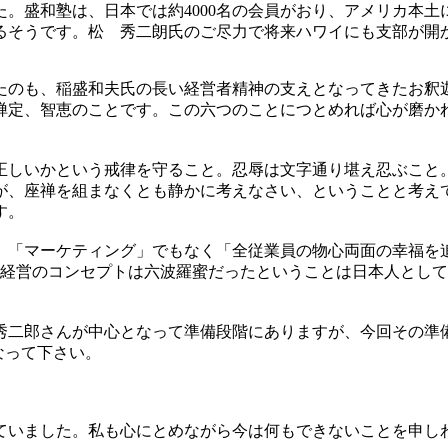
。盛和塾は、日本では約4000名の会員がおり、アメリカ本土
るそうです。松 秀二朗氏のご尽力で将来ハワイにも支部が開
たのも、稲盛和夫氏の長い経営者精神の支えとなってきたお釈
禅定、智恵のことです。この六つのことにつとめれば心が磨か
。
正しいかという戒律を守ること。忍辱は文字通り堪え忍ぶこと
、座禅を組まなくとも静かに考えなさい、ということと考えて
す。
、「マーケティング」でもなく「全従業員の物心両面の幸福を
の経営のコンセプトは六波羅蜜だったということは日本人として
秀二郎さんが中心となって準備段階にありますが、今回その準
になって下さい。
ていました。私も心にとめながら今は何もできないことを申し