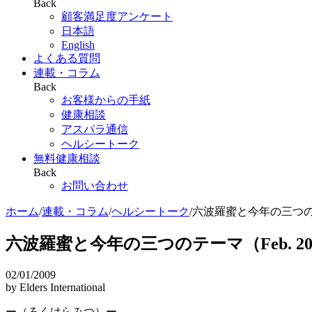
Back
顧客満足度アンケート
日本語
English
よくある質問
連載・コラム
Back
お客様からの手紙
健康相談
アスパラ通信
ヘルシートーク
無料健康相談
Back
お問い合わせ
ホーム
/
連載・コラム
/
ヘルシートーク
/
六波羅蜜と今年の三つのテー
六波羅蜜と今年の三つのテーマ（Feb. 20
02/01/2009
by Elders International
ー（ろくはらみつ）ー