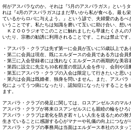
何がアスパラなのか。それは『5月のアスパラガス』という
れは『4月のアスパラガスはまだ早いから私が食べる。最も栄
ているからロバに与えよう。』という諺で、夫婦愛のあるべ
いうことです。私たちは知識を磨いて互いに助け合い、想い
ＫＺＯＯラジオでこのことに触れましたら早速たくさんの方
いたり、宗教の勧誘に利用されることです。これは禁止です
・アスパラ・クラブは先ず第一に会員が互いに55歳以上であ
・第二に会員は現在、既にエルダースの会員である方は会員費
・第三に入会登録者には洩れなくエルダースの画期的な美容若返り乳
・第四に設立に先立ち10名程度の世話人会を作り、会則や活
・第五にアスパラ・クラブの入会は限定して行きたいと思い
・第六は会員は既婚者、独身を問いません。また、アスパラ
化によってうつ病になったり、認知症になったりすることを
ます。
アスパラ・クラブの発足に関しては、ロスアンゼルスのマル
アスパラ・クラブが将来ロスアンゼルスにも親睦の輪をひろ
アスパラ・クラブは老化を防ぎ若々しい人生を送るための努
生きていることに感謝する心がマナーや礼儀の向上につなが
アスパラ・クラブの事務局は当面はエルダース本社のスタッ