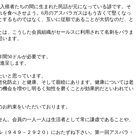
コ入殖者たちの間に生まれた民話が元になっている諺です。そ
れを食べさせよう。6月のアスパラガスはもう古くて堅くなっ
とするものではなく、互いに従順であることが大切なのだ、と
とは、こうした会員組織がセールスに利用されて名刺をバラま
思います。
間50ドルが必要です。
料進呈します。
たいと思っています。
老化防止）と健康、そして親睦にあります。健康については老
の機会を増やし明るく知性を磨くことが効果的だといわれてい
のお約束をいただいております。
せん。会員の一人一人は生活者として常に謙虚であることや、
ル（９４９－２９２０）におたずね下さい。第一回アスパラ・