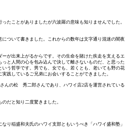
行ったことがありましたが六波羅の意味も知りませんでした。
意について書きました。これからの数年は文字通り混迷の闇夜
ダーが出来上がるからです。その生命を賭けた疾走を支えるエ
もっと人間の心を包み込んで決して離さないものだ、と思った
という哲学です。男でも、女でも、若くとも、老いても野の花
に実践しているご兄弟にお会いすることができました。
さんの松 秀二郎さんであり、ハワイ店2店を運営されている
ものだと知り二度驚きました。
になり稲盛和夫氏のハワイ支部ともいうべき「ハワイ盛和塾」