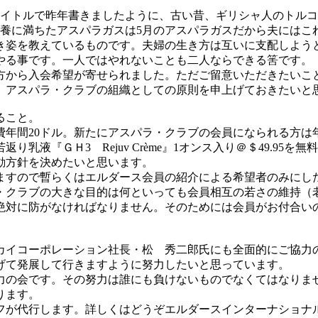
タイトルで昨年書きましたように、古い昔、ギリシャ人のトル
養に満ちたアスパラガスは5月のアスパラガスだから夫にはこ
き姿を教えているものです。夫婦の生き方は互いに支配しよう
やる事です。一人ではやれないことも二人ならできる筈です。
から入会希望が寄せられました。ただご留意いただきたいこ
。アスパラ・クラブの組織としての原則を申上げておきたいと
ること。
年間20ドル。新たにアスパラ・クラブの会員になられる方は年
液『ＧＨ3 Rejuv Crème』1オンス入り＠＄49.95を無
動方針を決めたいと思います。
ますので暫らくはエルダース会員の紹介による希望者のみにし
・クラブの大きな目的は何といっても会員相互の若さの維持（
絶対に防がなければなりません。そのためには会員がお付合い
カイコーポレーション社長・松 秀二郎氏にも全面的にご協力
げて発展して行きますように努力したいと思っています。
力の会です。その努力は誰にも負けないものでなくてはなりま
ります。
フが代行します。詳しくはどうぞエルダースインターナショナ