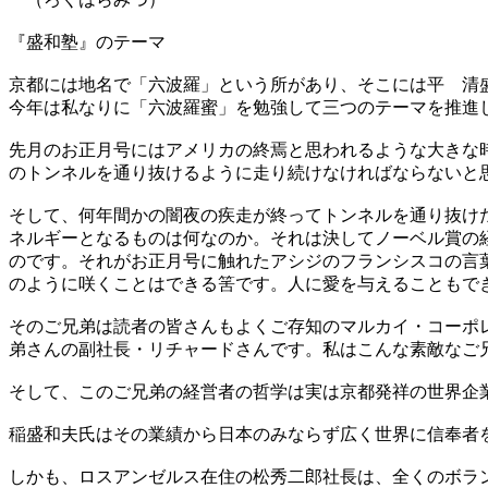
『盛和塾』のテーマ
京都には地名で「六波羅」という所があり、そこには平 清
今年は私なりに「六波羅蜜」を勉強して三つのテーマを推進
先月のお正月号にはアメリカの終焉と思われるような大きな
のトンネルを通り抜けるように走り続けなければならないと
そして、何年間かの闇夜の疾走が終ってトンネルを通り抜け
ネルギーとなるものは何なのか。それは決してノーベル賞の
のです。それがお正月号に触れたアシジのフランシスコの言
のように咲くことはできる筈です。人に愛を与えることもで
そのご兄弟は読者の皆さんもよくご存知のマルカイ・コーポ
弟さんの副社長・リチャードさんです。私はこんな素敵なご
そして、このご兄弟の経営者の哲学は実は京都発祥の世界企
稲盛和夫氏はその業績から日本のみならず広く世界に信奉者
しかも、ロスアンゼルス在住の松秀二郎社長は、全くのボラ