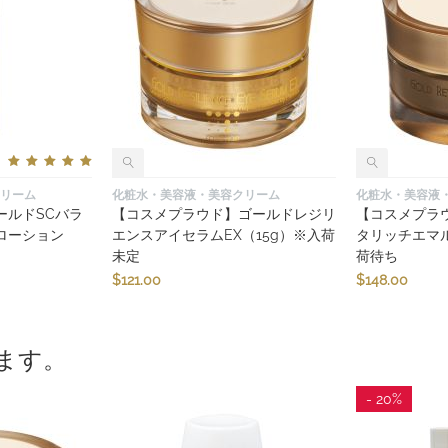
リーム
化粧水・美容液・美容クリーム
化粧水・美容液
ールドSCバラ
【コスメプラウド】ゴールドレジリ
【コスメプラ
ローション
エンスアイセラムEX（15g）※入荷
タリッチエマル
未定
荷待ち
$
121.00
$
148.00
ます。
- 20%