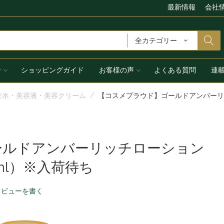
最新情報
会社
全カテゴリー
ー
ショッピングガイド
お客様の声
よくある質問
連
粧水・美容液・美容クリーム
/
【コスメプラウド】ゴールドアンバーリッ
ールドアンバーリッチローション
0ml）※入荷待ち
レビューを書く