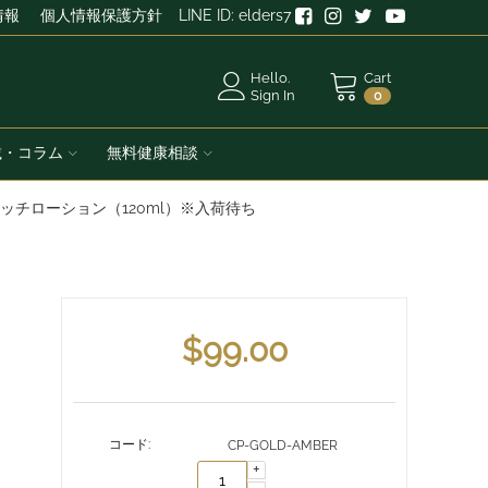
情報
個人情報保護方針
LINE ID: elders7
Hello.
Cart
Sign In
0
載・コラム
無料健康相談
チローション（120ml）※入荷待ち
$
99.00
コード:
CP-GOLD-AMBER
+