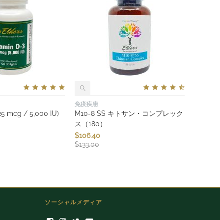
免疫疾患
 mcg / 5,000 IU)
M10-8 SS キトサン・コンプレック
ス（180）
$
106.40
$
133.00
ソーシャルメディア