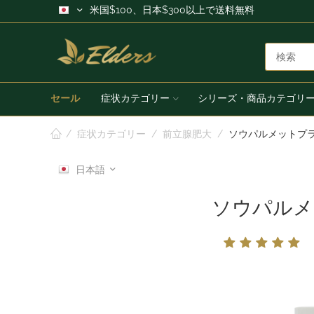
米国$100、日本$300以上で送料無料
セール
症状カテゴリー
シリーズ・商品カテゴリ
/
症状カテゴリー
/
前立腺肥大
/
ソウパルメットプラ
日本語
ソウパルメ