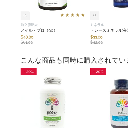
前立腺肥大
ミネラル
メイル・プロ（90）
トレースミネラル液体
$
48.80
$
33.60
$
61.00
$
42.00
こんな商品も同時に購入されてい
- 20%
- 20%