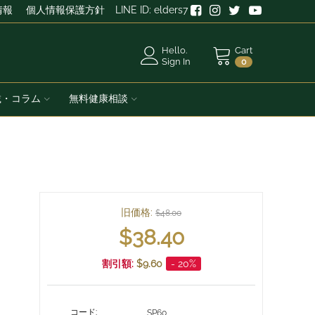
情報
個人情報保護方針
LINE ID: elders7
Hello.
Cart
Sign In
0
載・コラム
無料健康相談
旧価格:
$
48.00
$
38.40
割引額:
$
9.60
- 20%
コード:
SP60