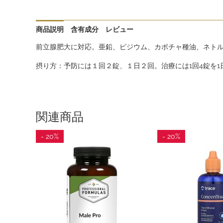
商品説明
含有成分
レビュー
前立腺肥大に対応。亜鉛、ピジウム、カボチャ種油、ネト
摂り方：予防には１回２錠、１日２回。治療には1回4錠を1
関連商品
- 20%
- 20%