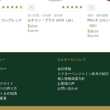
視力回復・白内障・緑内障
便秘・腸内細菌
サン・コンプレック
ルテイン・プラス 20ml（30）
M10-8 コロ
（90）
$
27.20
$
34.00
$
36.00
$
45.00
ュー
エルダースについて
リー
会社情報
ドクターベンジャミン鈴木の紹介
個人情報保護方針
グガイド
お客様の声
リの摂り方
お問い合わせ
トまめ知識
要素