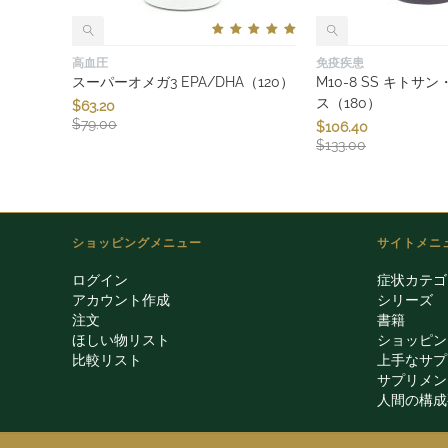
高血圧
免疫疾患
スーパーオメガ3 EPA/DHA（120）
M10-8 SS キト
ス（180）
$
63.20
$
79.00
$
106.40
$
133.00
ショッピングメニュー
サイトメニ
ログイン
症状カテゴ
アカウント作成
シリーズ
注文
書籍
ほしい物リスト
ショッピン
比較リスト
上手なサプ
サプリメン
人間の構成