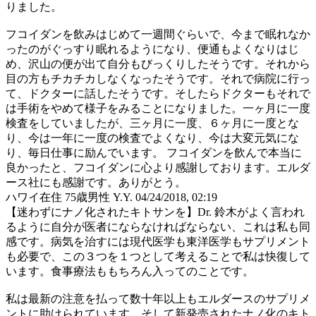
りました。
フコイダンを飲みはじめて一週間ぐらいで、今まで眠れなか
ったのがぐっすり眠れるようになり、便通もよくなりはじ
め、沢山の便が出て自分もびっくりしたそうです。それから
目の方もチカチカしなくなったそうです。それで病院に行っ
て、ドクターに話したそうです。そしたらドクターもそれで
は手術をやめて様子をみることになりました。一ヶ月に一度
検査をしていましたが、三ヶ月に一度、６ヶ月に一度とな
り、今は一年に一度の検査でよくなり、今は大変元気にな
り、毎日仕事に励んでいます。 フコイダンを飲んで本当に
良かったと、フコイダンに心より感謝しております。エルダ
ース社にも感謝です。ありがとう。
ハワイ在住 75歳男性 Y.Y.
04/24/2018, 02:19
【迷わずにナノ化されたキトサンを】Dr. 鈴木がよく言われ
るように自分が医者にならなければならない、これは私も同
感です。病気を治すには現代医学も東洋医学もサプリメント
も必要で、この３つを１つとして考えることで私は快復して
います。食事療法ももちろん入ってのことです。
私は最新の注意を払って数十年以上もエルダースのサプリメ
ントに助けられています。そして新発売されたナノ化のキト