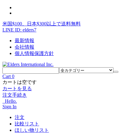
米国$100、日本$300以上で送料無料
LINE ID: elders7
最新情報
会社情報
個人情報保護方針
Cart
0
カートは空です
カートを見る
注文手続き
Hello.
Sign In
注文
比較リスト
ほしい物リスト