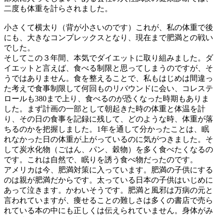
二度も体重を計らされました。
小さくて横太り（背が小さいのです）これが、私の体重で後
にも、大きなコンプレックスとなり、現在まで肥満との戦い
でした。
そしてこの３年間、本気でダイエットに取り組みました。ダ
イエットと言えば、食べる制限と思ってしまうのですが、そ
うではありません。食を整えることで、私もはじめは間違っ
た考えで食事制限して何回ものリバウンドに会い、コレステ
ロールも380まで上り、食べるのが恐くなった時期もありま
した。まず計画の一部として朝起きた時の体重と体温を計
り、その日の食事を記録に残して、どのような時、体重が落
ちるのかを把握しました。1年を通して分かったことは、眠
れなかった日の体重が上がっているのに気がつきました。そ
して炭水化物（ごはん、パン、穀物）を多く食べたくなるの
です。これは自然で、眠りを誘う食べ物だったのです。
アメリカは今、肥満対策に入っています。肥満の子供にする
のは親が肥満だからです。太っている日本の子供はいじめに
あって泣きます。かわいそうです。肥満と風邪は万病の元と
言われていますが、痩せることの難しさは多くの書店で売ら
れている本の中にも正しくは伝えられていません。身体がみ