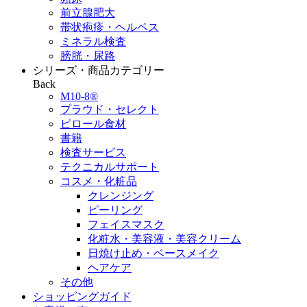
前立腺肥大
帯状疱疹・ヘルペス
ミネラル検査
膀胱・尿路
シリーズ・商品カテゴリー
Back
M10-8®
プラウド・セレクト
ピロール食材
書籍
検査サービス
テクニカルサポート
コスメ・化粧品
クレンジング
ピーリング
フェイスマスク
化粧水・美容液・美容クリーム
日焼け止め・ベースメイク
ヘアケア
その他
ショッピングガイド