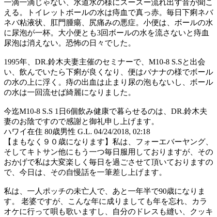
一滴一滴じゃない、水道水の様にスースー流れ出す音が聞こ
える。トイレットボールの水は痔血で真っ赤。毎日下痢ネバ
ネバ粘液状、肛門腫瘍、尻痛みの悪症。小便は、ボールの水
に尿泡が一杯。大小便とも3回ボールの水を流さないと痔血
尿泡は消えない。恐怖の日々でした。
1995年、DR.鈴木夫妻主催のセミナーで、M10-8 S.Sと出会
い、飲んでいたら下痢が良くなり、便はバナナの様でボール
の水の上に浮く。痔の出血は止まり尿の泡もないし、ボール
の水は一回流せば綺麗になりました。
今迄M10-8 S.S 1日6個飲み健康で暮らせるのは、DR.鈴木夫
妻のお陰ですので感謝と御礼申し上げます。
ハワイ在住 80歳男性 G.L.
04/24/2018, 02:18
【まもなく９０歳になります】私は、フォーエバーヤング、
そしてキトサン他にもう一つ毎日服用しておりますが、その
おかげで私は大変楽しく毎日を過ごさせて頂いておりますの
で、今日は、その自慢話を一筆差し上げます。
私は、一人ポッチの未亡人で、あと一年半で90歳になりま
す。 老婆ですが、こんな年に成りましても年を忘れ、カラ
オケに行って唄も歌いますし、自分のドレスも縫い、クッキ