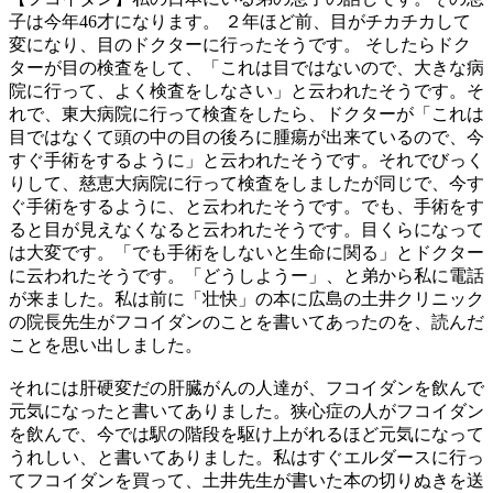
子は今年46才になります。 ２年ほど前、目がチカチカして
変になり、目のドクターに行ったそうです。 そしたらドク
ターが目の検査をして、「これは目ではないので、大きな病
院に行って、よく検査をしなさい」と云われたそうです。そ
れで、東大病院に行って検査をしたら、ドクターが「これは
目ではなくて頭の中の目の後ろに腫瘍が出来ているので、今
すぐ手術をするように」と云われたそうです。それでびっく
りして、慈恵大病院に行って検査をしましたが同じで、今す
ぐ手術をするように、と云われたそうです。でも、手術をす
ると目が見えなくなると云われたそうです。目くらになって
は大変です。「でも手術をしないと生命に関る」とドクター
に云われたそうです。「どうしようー」、と弟から私に電話
が来ました。私は前に「壮快」の本に広島の土井クリニック
の院長先生がフコイダンのことを書いてあったのを、読んだ
ことを思い出しました。
それには肝硬変だの肝臓がんの人達が、フコイダンを飲んで
元気になったと書いてありました。狭心症の人がフコイダン
を飲んで、今では駅の階段を駆け上がれるほど元気になって
うれしい、と書いてありました。私はすぐエルダースに行っ
てフコイダンを買って、土井先生が書いた本の切りぬきを送