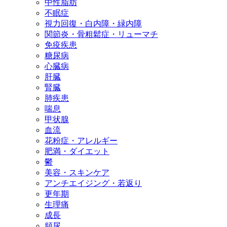
中性脂肪
不眠症
視力回復・白内障・緑内障
関節炎・骨粗鬆症・リューマチ
免疫疾患
糖尿病
心臓病
肝臓
腎臓
肺疾患
喘息
甲状腺
血流
花粉症・アレルギー
肥満・ダイエット
鬱
美容・スキンケア
アンチエイジング・若返り
更年期
生理痛
成長
頻尿