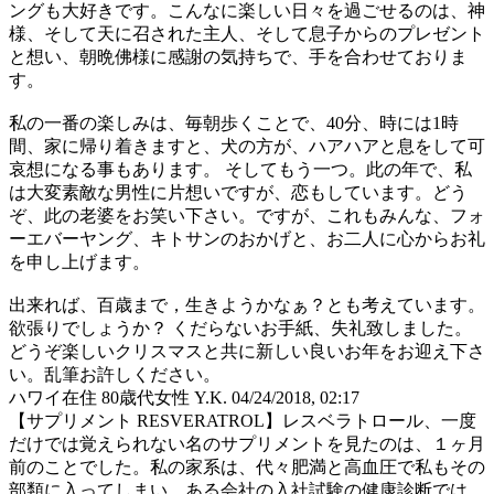
ングも大好きです。こんなに楽しい日々を過ごせるのは、神
様、そして天に召された主人、そして息子からのプレゼント
と想い、朝晩佛様に感謝の気持ちで、手を合わせておりま
す。
私の一番の楽しみは、毎朝歩くことで、40分、時には1時
間、家に帰り着きますと、犬の方が、ハアハアと息をして可
哀想になる事もあります。 そしてもう一つ。此の年で、私
は大変素敵な男性に片想いですが、恋もしています。どう
ぞ、此の老婆をお笑い下さい。ですが、これもみんな、フォ
ーエバーヤング、キトサンのおかげと、お二人に心からお礼
を申し上げます。
出来れば、百歳まで，生きようかなぁ？とも考えています。
欲張りでしょうか？ くだらないお手紙、失礼致しました。
どうぞ楽しいクリスマスと共に新しい良いお年をお迎え下さ
い。乱筆お許しください。
ハワイ在住 80歳代女性 Y.K.
04/24/2018, 02:17
【サプリメント RESVERATROL】レスベラトロール、一度
だけでは覚えられない名のサプリメントを見たのは、１ヶ月
前のことでした。私の家系は、代々肥満と高血圧で私もその
部類に入ってしまい、ある会社の入社試験の健康診断では、