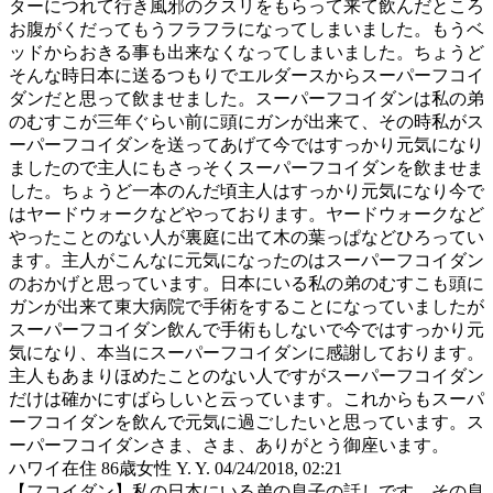
ターにつれて行き風邪のクスリをもらって来て飲んだところ
お腹がくだってもうフラフラになってしまいました。もうベ
ッドからおきる事も出来なくなってしまいました。ちょうど
そんな時日本に送るつもりでエルダースからスーパーフコイ
ダンだと思って飲ませました。スーパーフコイダンは私の弟
のむすこが三年ぐらい前に頭にガンが出来て、その時私がス
ーパーフコイダンを送ってあげて今ではすっかり元気になり
ましたので主人にもさっそくスーパーフコイダンを飲ませま
した。ちょうど一本のんだ頃主人はすっかり元気になり今で
はヤードウォークなどやっております。ヤードウォークなど
やったことのない人が裏庭に出て木の葉っぱなどひろってい
ます。主人がこんなに元気になったのはスーパーフコイダン
のおかげと思っています。日本にいる私の弟のむすこも頭に
ガンが出来て東大病院で手術をすることになっていましたが
スーパーフコイダン飲んで手術もしないで今ではすっかり元
気になり、本当にスーパーフコイダンに感謝しております。
主人もあまりほめたことのない人ですがスーパーフコイダン
だけは確かにすばらしいと云っています。これからもスーパ
ーフコイダンを飲んで元気に過ごしたいと思っています。ス
ーパーフコイダンさま、さま、ありがとう御座います。
ハワイ在住 86歳女性 Y. Y.
04/24/2018, 02:21
【フコイダン】私の日本にいる弟の息子の話しです。その息