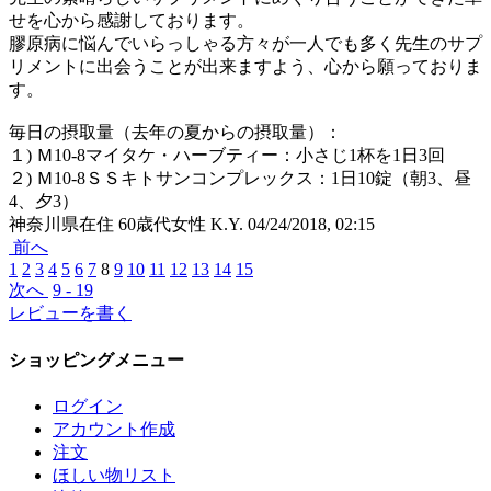
せを心から感謝しております。
膠原病に悩んでいらっしゃる方々が一人でも多く先生のサプ
リメントに出会うことが出来ますよう、心から願っておりま
す。
毎日の摂取量（去年の夏からの摂取量）：
１) Ｍ10-8マイタケ・ハーブティー：小さじ1杯を1日3回
２) Ｍ10-8ＳＳキトサンコンプレックス：1日10錠（朝3、昼
4、夕3）
神奈川県在住 60歳代女性 K.Y.
04/24/2018, 02:15
前へ
1
2
3
4
5
6
7
8
9
10
11
12
13
14
15
次へ
9 - 19
レビューを書く
ショッピングメニュー
ログイン
アカウント作成
注文
ほしい物リスト