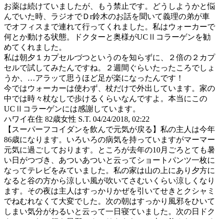
お薬は続けていましたが、もう禁止です。どうしようかと悩
んでいた時、ラジオでＤr鈴木のお話を聞いて義理の弟が車
でオフィスまで連れて行ってくれました。私はウォーカーで
何とか動ける状態。ドクターと奥様がUCⅡコラーゲンを勧
めてくれました。
私は朝夕１カプセルづつというのを知らずに、２倍の２カプ
セルで試してみたんですね。２週間ぐらいたったころでしょ
うか、…アラッて思うほど足が楽になったんです！
今ではウォーカーは使わず、杖だけで外出しています。家の
中では時々杖なしで歩けるくらいなんですよ。本当にこの
UCⅡコラーゲンには感謝しています。
ハワイ在住 82歳女性 S.T.
04/24/2018, 02:22
【スーパーフコイダンを飲んで元気が戻る】私の主人は今年
86歳になります。いろいろの病気を持っていますがマーマー
元気に過ごしております。ところが去年の10月ごろとても暑
い日がつづき、あついあついと云ってショートパンツ一枚に
なってテレビをみていました。私の家は山の上にあり夕方に
なると谷の方から涼しい風が吹いてさむいくらい涼しくなり
ます。その夜は主人はすっかりかぜを引いてせきとクシャミ
でねむれなくて大変でした。次の朝はすっかり風邪をひいて
しまい気分がわるいと云って一日寝ていました。次の日ドク