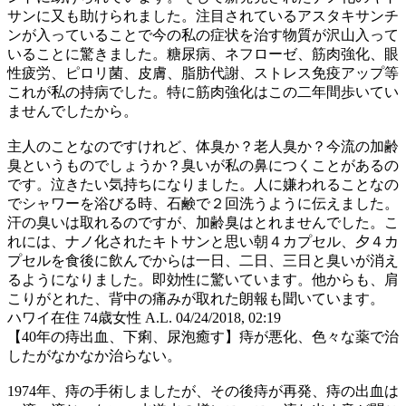
サンに又も助けられました。注目されているアスタキサンチ
ンが入っていることで今の私の症状を治す物質が沢山入って
いることに驚きました。糖尿病、ネフローゼ、筋肉強化、眼
性疲労、ピロリ菌、皮膚、脂肪代謝、ストレス免疫アップ等
これが私の持病でした。特に筋肉強化はこの二年間歩いてい
ませんでしたから。
主人のことなのですけれど、体臭か？老人臭か？今流の加齢
臭というものでしょうか？臭いが私の鼻につくことがあるの
です。泣きたい気持ちになりました。人に嫌われることなの
でシャワーを浴びる時、石鹸で２回洗うように伝えました。
汗の臭いは取れるのですが、加齢臭はとれませんでした。こ
れには、ナノ化されたキトサンと思い朝４カプセル、夕４カ
プセルを食後に飲んでからは一日、二日、三日と臭いが消え
るようになりました。即効性に驚いています。他からも、肩
こりがとれた、背中の痛みが取れた朗報も聞いています。
ハワイ在住 74歳女性 A.L.
04/24/2018, 02:19
【40年の痔出血、下痢、尿泡癒す】痔が悪化、色々な薬で治
したがなかなか治らない。
1974年、痔の手術しましたが、その後痔が再発、痔の出血は