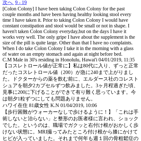
次へ
9 - 19
[Colon Colony] I have been taking Colon Colony for the past
couple months and have been having healthy looking stool every
time I have taken it. Prior to taking Colon Colony I would have
constant constipation and stool would be small or not in shape. I
haven't taken Colon Colony everyday,but on the days I have it
works very well. The only gripe I have about the supplement is the
size of the pill is quite large. Other than that I have no complaints.
When I do take Colon Colony I take it in the morning with a glass
of water on an empty stomach and again at night before bed.
C.M Male in 30's residing in Honolulu, Hawai'i
04/01/2019, 11:35
【コスレトロール値が正常に】私は80代に入り、ずっと正常
だったコスレトロール値（200）が急に240まで上がりまし
た。ドクターからの薬を飲む前に、エルダース社のコレスト
シュアを朝夕2カプセルずつ飲みました。3ヶ月程過ぎた頃、
見事に200に下げることができて有り難く思っています。今
は朝夕1粒ずつにしても問題ありません。
ハワイ在住 81歳女性 K.N
01/04/2019, 10:06
【歩行困難がウォーカーなしで歩けるように！】「これは手
術しないと治らない」と整形のお医者様に言われ、ショック
でした。というのは、職場でガクッと右付け根がおかしく歩
けない状態に。MRI撮ってみたところ付け根から膝にかけて
ヒビが入っていました。それまで何年も週１回の骨粗鬆症の