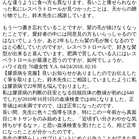
んな違うように食べ方も異なります。長いこと痩せられなか
った私にレスベラトロールが見つかったことは、天からの贈
り物でした。鈴木先生に感謝しています。
もう一つ書き忘れていることですが、髪の毛が抜けなくなっ
たことです。愛好者の中には同意見の方もいらっしゃるので
はないでしょうか。あと2年もしたら髪の毛が無くなるので
はと心配していたのですが、レスベラトロールで、好きな髪
型が出来ると喜んでいます。肥満で苦しんでいる人にはレス
ベラトロールが最適と思うのですが、如何でしょうか。
ハワイ在住 70歳女性 Y.A.
04/24/2018, 02:16
【膠原病を克服】良いお知らせがありましたのでお伝えした
く筆を取りました。鈴木先生にご相談していましたように私
は膠原病で22年間も悩んでおりました。
私は膠原病の判断の目安となる抗核抗体の数値が初めは640
でしたが2010年10月5日の血液検査では40になりました。正
常値は40未満ですので、ほぼ正常になったのです。
長い間、先生に色々ご指導を頂き、特にこの一年前から真面
目にキトサンをのみ始めました。「近頃ずい分さわやかな気
持ちがするなァ」と思い血液検査を受けたところ、殆ど正常
になったことが分かったのです。
先生の素晴らしいサプリメントにめぐり合うことができた幸