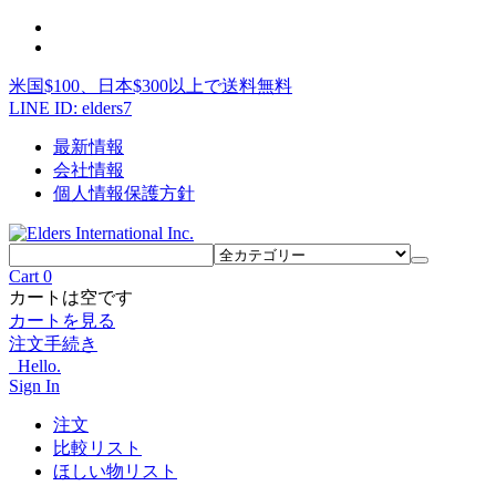
米国$100、日本$300以上で送料無料
LINE ID: elders7
最新情報
会社情報
個人情報保護方針
Cart
0
カートは空です
カートを見る
注文手続き
Hello.
Sign In
注文
比較リスト
ほしい物リスト