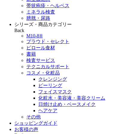
帯状疱疹・ヘルペス
ミネラル検査
膀胱・尿路
シリーズ・商品カテゴリー
Back
M10-8®
プラウド・セレクト
ピロール食材
書籍
検査サービス
テクニカルサポート
コスメ・化粧品
クレンジング
ピーリング
フェイスマスク
化粧水・美容液・美容クリーム
日焼け止め・ベースメイク
ヘアケア
その他
ショッピングガイド
お客様の声