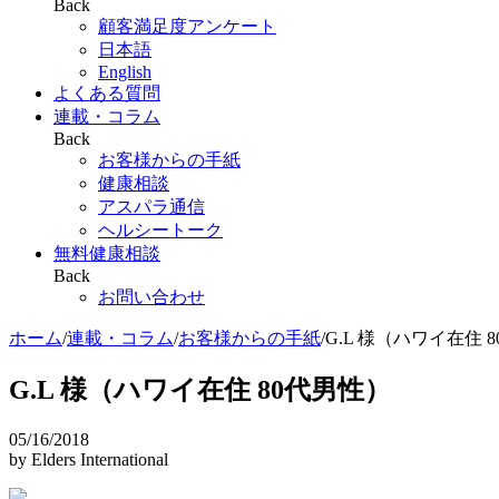
Back
顧客満足度アンケート
日本語
English
よくある質問
連載・コラム
Back
お客様からの手紙
健康相談
アスパラ通信
ヘルシートーク
無料健康相談
Back
お問い合わせ
ホーム
/
連載・コラム
/
お客様からの手紙
/
G.L 様（ハワイ在住 
G.L 様（ハワイ在住 80代男性）
05/16/2018
by Elders International