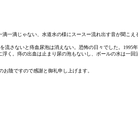
は一滴一滴じゃない、水道水の様にスースー流れ出す音が聞こえ
さないと痔血尿泡は消えない。恐怖の日々でした。1995年、DR
に浮く。痔の出血は止まり尿の泡もないし、ボールの水は一回
木夫妻のお陰ですので感謝と御礼申し上げます。