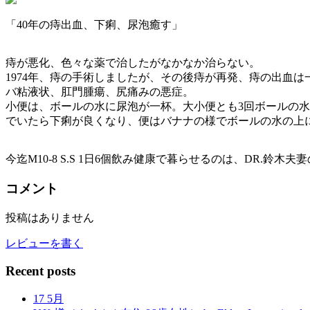
「40年の痔出血、下痢、尿泡癒す」
痔が悪化、色々な薬で治したがなかなか治らない。
1974年、痔の手術しましたが、その後痔が再発、痔の出血
バ粘液状、肛門腫瘍、尻痛みの悪症。
小便は、ボールの水に尿泡が一杯。大小便とも3回ボールの水を流
でいたら下痢が良くなり、便はバナナの様でボールの水の上
今迄M10-8 S.S 1日6個飲み健康で暮らせるのは、DR.鈴
コメント
投稿はありません
レビューを書く
Recent posts
17
5月