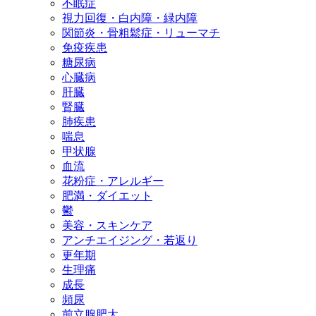
不眠症
視力回復・白内障・緑内障
関節炎・骨粗鬆症・リューマチ
免疫疾患
糖尿病
心臓病
肝臓
腎臓
肺疾患
喘息
甲状腺
血流
花粉症・アレルギー
肥満・ダイエット
鬱
美容・スキンケア
アンチエイジング・若返り
更年期
生理痛
成長
頻尿
前立腺肥大