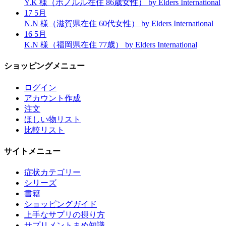
Y.K 様（ホノルル在住 86歳女性）
by Elders International
17
5月
N.N 様（滋賀県在住 60代女性）
by Elders International
16
5月
K.N 様（福岡県在住 77歳）
by Elders International
ショッピングメニュー
ログイン
アカウント作成
注文
ほしい物リスト
比較リスト
サイトメニュー
症状カテゴリー
シリーズ
書籍
ショッピングガイド
上手なサプリの摂り方
サプリメントまめ知識