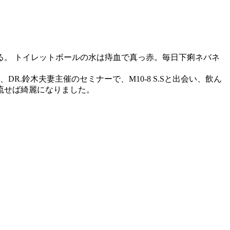
る。 トイレットボールの水は痔血で真っ赤。毎日下痢ネバネ
.鈴木夫妻主催のセミナーで、M10-8 S.Sと出会い、飲ん
流せば綺麗になりました。